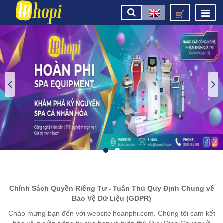
Chính Sách Quyền Riêng Tư - Tuân Thủ Quy Định Chung về
Bảo Vệ Dữ Liệu (GDPR)
Chào mừng bạn đến với website hoanphi.com. Chúng tôi cam kết
bảo vệ quyền riêng tư của bạn và tuân thủ Quy Định Chung về