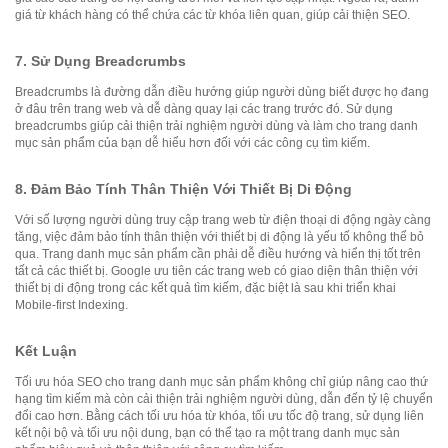
giá từ khách hàng có thể chứa các từ khóa liên quan, giúp cải thiện SEO.
7.
Sử Dụng Breadcrumbs
Breadcrumbs là đường dẫn điều hướng giúp người dùng biết được họ đang
ở đâu trên trang web và dễ dàng quay lại các trang trước đó. Sử dụng
breadcrumbs giúp cải thiện trải nghiệm người dùng và làm cho trang danh
mục sản phẩm của bạn dễ hiểu hơn đối với các công cụ tìm kiếm.
8.
Đảm Bảo Tính Thân Thiện Với Thiết Bị Di Động
Với số lượng người dùng truy cập trang web từ điện thoại di động ngày càng
tăng, việc đảm bảo tính thân thiện với thiết bị di động là yếu tố không thể bỏ
qua. Trang danh mục sản phẩm cần phải dễ điều hướng và hiển thị tốt trên
tất cả các thiết bị. Google ưu tiên các trang web có giao diện thân thiện với
thiết bị di động trong các kết quả tìm kiếm, đặc biệt là sau khi triển khai
Mobile-first Indexing.
Kết Luận
Tối ưu hóa SEO cho trang danh mục sản phẩm không chỉ giúp nâng cao thứ
hạng tìm kiếm mà còn cải thiện trải nghiệm người dùng, dẫn đến tỷ lệ chuyển
đổi cao hơn. Bằng cách tối ưu hóa từ khóa, tối ưu tốc độ trang, sử dụng liên
kết nội bộ và tối ưu nội dung, bạn có thể tạo ra một trang danh mục sản