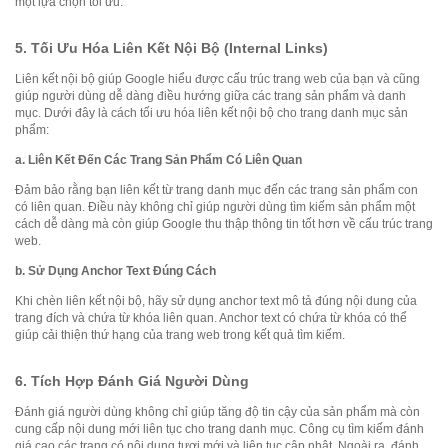
một lựa chọn tối ưu.
5.
Tối Ưu Hóa Liên Kết Nội Bộ (Internal Links)
Liên kết nội bộ giúp Google hiểu được cấu trúc trang web của bạn và cũng
giúp người dùng dễ dàng điều hướng giữa các trang sản phẩm và danh
mục. Dưới đây là cách tối ưu hóa liên kết nội bộ cho trang danh mục sản
phẩm:
a.
Liên Kết Đến Các Trang Sản Phẩm Có Liên Quan
Đảm bảo rằng bạn liên kết từ trang danh mục đến các trang sản phẩm con
có liên quan. Điều này không chỉ giúp người dùng tìm kiếm sản phẩm một
cách dễ dàng mà còn giúp Google thu thập thông tin tốt hơn về cấu trúc trang
web.
b.
Sử Dụng Anchor Text Đúng Cách
Khi chèn liên kết nội bộ, hãy sử dụng anchor text mô tả đúng nội dung của
trang đích và chứa từ khóa liên quan. Anchor text có chứa từ khóa có thể
giúp cải thiện thứ hạng của trang web trong kết quả tìm kiếm.
6.
Tích Hợp Đánh Giá Người Dùng
Đánh giá người dùng không chỉ giúp tăng độ tin cậy của sản phẩm mà còn
cung cấp nội dung mới liên tục cho trang danh mục. Công cụ tìm kiếm đánh
giá cao các trang có nội dung tươi mới và liên tục cập nhật. Ngoài ra, đánh