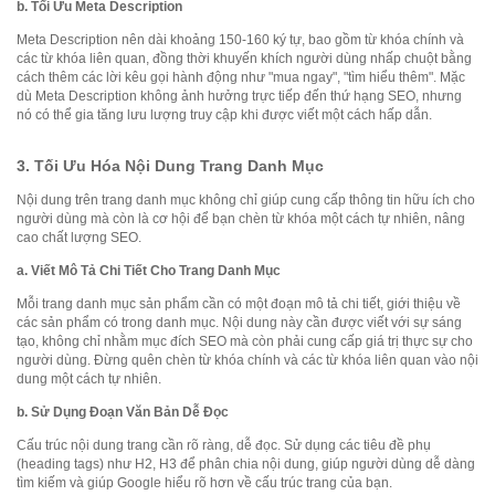
b.
Tối Ưu Meta Description
Meta Description nên dài khoảng 150-160 ký tự, bao gồm từ khóa chính và
các từ khóa liên quan, đồng thời khuyến khích người dùng nhấp chuột bằng
cách thêm các lời kêu gọi hành động như "mua ngay", "tìm hiểu thêm". Mặc
dù Meta Description không ảnh hưởng trực tiếp đến thứ hạng SEO, nhưng
nó có thể gia tăng lưu lượng truy cập khi được viết một cách hấp dẫn.
3.
Tối Ưu Hóa Nội Dung Trang Danh Mục
Nội dung trên trang danh mục không chỉ giúp cung cấp thông tin hữu ích cho
người dùng mà còn là cơ hội để bạn chèn từ khóa một cách tự nhiên, nâng
cao chất lượng SEO.
a.
Viết Mô Tả Chi Tiết Cho Trang Danh Mục
Mỗi trang danh mục sản phẩm cần có một đoạn mô tả chi tiết, giới thiệu về
các sản phẩm có trong danh mục. Nội dung này cần được viết với sự sáng
tạo, không chỉ nhằm mục đích SEO mà còn phải cung cấp giá trị thực sự cho
người dùng. Đừng quên chèn từ khóa chính và các từ khóa liên quan vào nội
dung một cách tự nhiên.
b.
Sử Dụng Đoạn Văn Bản Dễ Đọc
Cấu trúc nội dung trang cần rõ ràng, dễ đọc. Sử dụng các tiêu đề phụ
(heading tags) như H2, H3 để phân chia nội dung, giúp người dùng dễ dàng
tìm kiếm và giúp Google hiểu rõ hơn về cấu trúc trang của bạn.