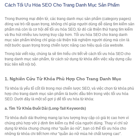
Cách Tối Ưu Hóa SEO Cho Trang Danh Mục Sản Phẩm
Trong thương mại điện tử, các trang danh mục sản phẩm (category pages)
đóng vai trò rất quan trọng, không chỉ giúp người dùng dễ dàng tìm kiếm sản
phẩm mà còn là cơ hội để tối ưu hóa SEO, từ đó cải thiện thứ hạng tìm kiếm
và thu hút nhiều lưu lượng truy cập hơn. Tối ưu hóa SEO cho trang danh
mục sản phẩm không chỉ giúp cải thiện trải nghiệm người dùng mà còn là
một bước quan trọng trong chiến lược nâng cao hiệu quả của website.
Trong bài viết này, chúng ta sẽ tìm hiểu chi tiết về cách tối ưu hóa SEO cho
trang danh mục sản phẩm, từ cách sử dụng từ khóa đến việc xây dựng cấu
trúc liên kết nội bộ.
1.
Nghiên Cứu Từ Khóa Phù Hợp Cho Trang Danh Mục
Từ khóa là yếu tố cốt lõi trong mọi chiến lược SEO, và việc chọn từ khóa phù
hợp cho trang danh mục sản phẩm là bước đầu tiên trong việc tối ưu hóa
SEO. Dưới đây là một số gợi ý để tối ưu hóa từ khóa:
a.
Tìm Từ Khóa Đuôi Dài (Long-Tail Keywords)
Từ khóa đuôi dài thường mang lại lưu lượng truy cập có giá trị cao hơn vì
chúng phù hợp với ý định tìm kiếm cụ thể của người dùng. Thay vì chỉ sử
dụng từ khóa chung chung như "quần áo nữ", bạn có thể tối ưu hóa cho
những từ khóa chi tiết hơn như "quần áo nữ mùa hè chất lượng cao".