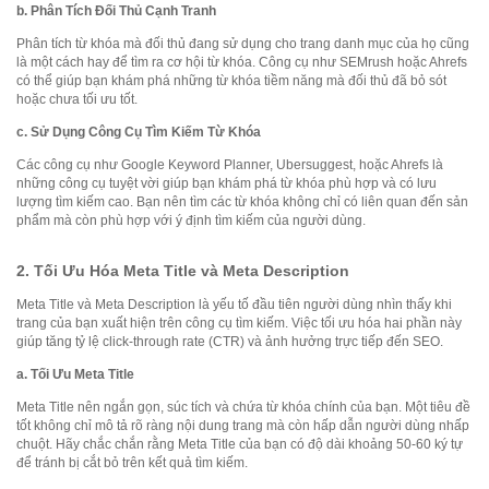
b.
Phân Tích Đối Thủ Cạnh Tranh
Phân tích từ khóa mà đối thủ đang sử dụng cho trang danh mục của họ cũng
là một cách hay để tìm ra cơ hội từ khóa. Công cụ như SEMrush hoặc Ahrefs
có thể giúp bạn khám phá những từ khóa tiềm năng mà đối thủ đã bỏ sót
hoặc chưa tối ưu tốt.
c.
Sử Dụng Công Cụ Tìm Kiếm Từ Khóa
Các công cụ như Google Keyword Planner, Ubersuggest, hoặc Ahrefs là
những công cụ tuyệt vời giúp bạn khám phá từ khóa phù hợp và có lưu
lượng tìm kiếm cao. Bạn nên tìm các từ khóa không chỉ có liên quan đến sản
phẩm mà còn phù hợp với ý định tìm kiếm của người dùng.
2.
Tối Ưu Hóa Meta Title và Meta Description
Meta Title và Meta Description là yếu tố đầu tiên người dùng nhìn thấy khi
trang của bạn xuất hiện trên công cụ tìm kiếm. Việc tối ưu hóa hai phần này
giúp tăng tỷ lệ click-through rate (CTR) và ảnh hưởng trực tiếp đến SEO.
a.
Tối Ưu Meta Title
Meta Title nên ngắn gọn, súc tích và chứa từ khóa chính của bạn. Một tiêu đề
tốt không chỉ mô tả rõ ràng nội dung trang mà còn hấp dẫn người dùng nhấp
chuột. Hãy chắc chắn rằng Meta Title của bạn có độ dài khoảng 50-60 ký tự
để tránh bị cắt bỏ trên kết quả tìm kiếm.