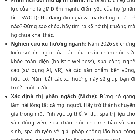
lực của họ là gì? Điểm mạnh, điểm yếu của họ (phân
tích SWOT)? Họ đang định giá và marketing như thế
nào? Đừng sao chép, hãy tìm ra kẽ hở thị trường mà
họ chưa khai thác.
Nghiên cứu xu hướng ngành:
Năm 2026 sẽ chứng
kiến sự lên ngôi của các liệu pháp chăm sóc sức
khỏe toàn diện (holistic wellness), spa công nghệ
cao (sử dụng AI, VR), và các sản phẩm bền vững,
hữu cơ. Nắm bắt các xu hướng này sẽ giúp bạn đi
trước một bước.
Xác định thị phần ngách (Niche):
Đừng cố gắng
làm hài lòng tất cả mọi người. Hãy trở thành chuyên
gia trong một lĩnh vực cụ thể. Ví dụ: spa trị liệu cho
vận động viên, spa chăm sóc cho mẹ bầu và sau
sinh, spa chuyên về giải pháp chống lão hóa công
nghệ cao, hay một spa thuần chay (vegan spa).