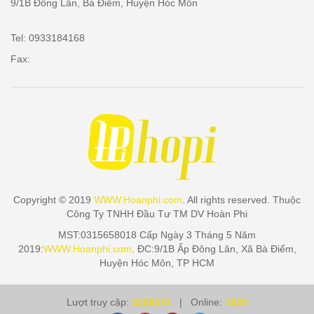
9/1B Đông Lân, Bà Điểm, Huyện Hóc Môn
Tel: 0933184168
Fax:
Copyright © 2019
WWW.Hoanphi.com
. All rights reserved. Thuộc
Công Ty TNHH Đầu Tư TM DV Hoàn Phi
MST:0315658018 Cấp Ngày 3 Tháng 5 Năm
2019:
WWW.Hoanphi.com
. ĐC:9/1B Ấp Đông Lân, Xã Bà Điểm,
Huyện Hóc Môn, TP HCM
Lượt truy cập:
3398371
| Online:
1020