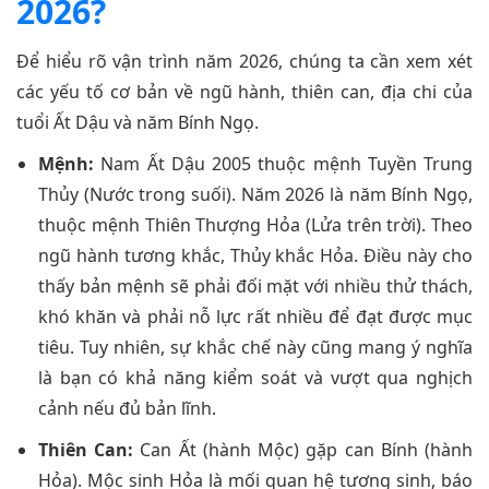
2026?
Để hiểu rõ vận trình năm 2026, chúng ta cần xem xét
các yếu tố cơ bản về ngũ hành, thiên can, địa chi của
tuổi Ất Dậu và năm Bính Ngọ.
Mệnh:
Nam Ất Dậu 2005 thuộc mệnh Tuyền Trung
Thủy (Nước trong suối). Năm 2026 là năm Bính Ngọ,
thuộc mệnh Thiên Thượng Hỏa (Lửa trên trời). Theo
ngũ hành tương khắc, Thủy khắc Hỏa. Điều này cho
thấy bản mệnh sẽ phải đối mặt với nhiều thử thách,
khó khăn và phải nỗ lực rất nhiều để đạt được mục
tiêu. Tuy nhiên, sự khắc chế này cũng mang ý nghĩa
là bạn có khả năng kiểm soát và vượt qua nghịch
cảnh nếu đủ bản lĩnh.
Thiên Can:
Can Ất (hành Mộc) gặp can Bính (hành
Hỏa). Mộc sinh Hỏa là mối quan hệ tương sinh, báo