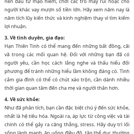
nên đầu tư mạo hiểm, chơi các trò may rủi hoặc cho
người khác vay mượn số tiền lớn. Hãy xem năm nay là
năm tích lũy kiến thức và kinh nghiệm thay vì tìm kiếm
lợi nhuận.
3. Về tình duyên, gia đạo:
Hạn Thiên Tinh có thể mang đến những bất đồng, cãi
vã trong các mối quan hệ. Đối với những bạn đã có
người yêu, cần học cách lắng nghe và thấu hiểu đối
phương để tránh những hiểu lầm không đáng có. Tình
cảm gia đình có thể có chút xáo trộn, cần dành nhiều
thời gian quan tâm đến cha mẹ và người thân hơn.
4. Về sức khỏe:
Như đã phân tích, bạn cần đặc biệt chú ý đến sức khỏe,
nhất là hệ tiêu hóa. Ngoài ra, áp lực từ công việc và tài
chính có thể gây ra căng thẳng, stress. Hãy duy trì lối
sống lành mạnh, ăn uống điều độ, tập thể dục thường