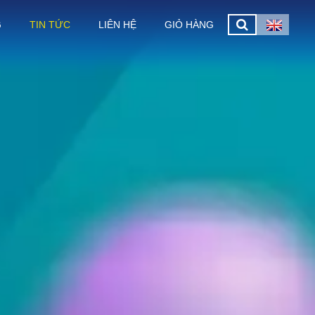
G
TIN TỨC
LIÊN HỆ
GIỎ HÀNG