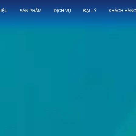
HIỆU
SẢN PHẨM
DỊCH VỤ
ĐẠI LÝ
KHÁCH HÀN