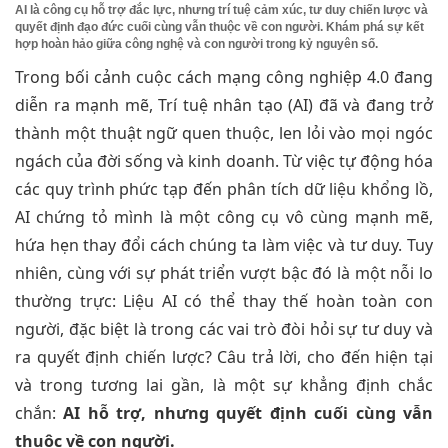
AI là công cụ hỗ trợ đắc lực, nhưng trí tuệ cảm xúc, tư duy chiến lược và
quyết định đạo đức cuối cùng vẫn thuộc về con người. Khám phá sự kết
hợp hoàn hảo giữa công nghệ và con người trong kỷ nguyên số.
Trong bối cảnh cuộc cách mạng công nghiệp 4.0 đang
diễn ra mạnh mẽ, Trí tuệ nhân tạo (AI) đã và đang trở
thành một thuật ngữ quen thuộc, len lỏi vào mọi ngóc
ngách của đời sống và kinh doanh. Từ việc tự động hóa
các quy trình phức tạp đến phân tích dữ liệu khổng lồ,
AI chứng tỏ mình là một công cụ vô cùng mạnh mẽ,
hứa hẹn thay đổi cách chúng ta làm việc và tư duy. Tuy
nhiên, cùng với sự phát triển vượt bậc đó là một nỗi lo
thường trực: Liệu AI có thể thay thế hoàn toàn con
người, đặc biệt là trong các vai trò đòi hỏi sự tư duy và
ra quyết định chiến lược? Câu trả lời, cho đến hiện tại
và trong tương lai gần, là một sự khẳng định chắc
chắn:
AI hỗ trợ, nhưng quyết định cuối cùng vẫn
thuộc về con người.