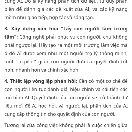
cùng AI. Đó là kỹ năng phân tích dữ liệu, tư duy phản
biện để đánh giá các đề xuất của AI, và các kỹ năng
mềm như giao tiếp, hợp tác và sáng tạo.
3. Xây dựng văn hóa "Lấy con người làm trung
tâm":
Công nghệ phải phục vụ con người, chứ không
phải ngược lại. Hãy tạo ra một môi trường làm việc mà
ở đó AI được xem như một người trợ lý thông minh,
một "co-pilot" giúp con người đưa ra quyết định tốt
hơn, nhanh hơn và chính xác hơn.
4. Thiết lập vòng lặp phản hồi:
Cần có một cơ chế để
con người liên tục đánh giá, hiệu chỉnh và cải tiến các
mô hình AI. Quyết định của con người sẽ trở thành dữ
liệu mới để AI học hỏi, và ngược lại, phân tích của AI
cung cấp thông tin cho quyết định của con người.
Tương lai của công việc không phải là cuộc chiến giữa