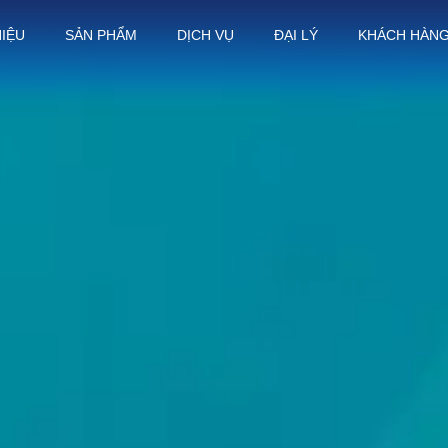
HIỆU
SẢN PHẨM
DỊCH VỤ
ĐẠI LÝ
KHÁCH HÀN