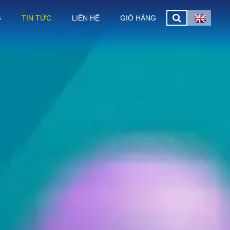
G
TIN TỨC
LIÊN HỆ
GIỎ HÀNG