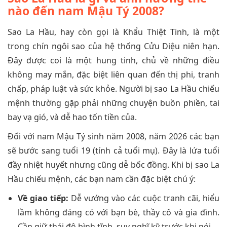
nào đến nam Mậu Tý 2008?
Sao La Hầu, hay còn gọi là Khẩu Thiệt Tinh, là một
trong chín ngôi sao của hệ thống Cửu Diệu niên hạn.
Đây được coi là một hung tinh, chủ về những điều
không may mắn, đặc biệt liên quan đến thị phi, tranh
chấp, pháp luật và sức khỏe. Người bị sao La Hầu chiếu
mệnh thường gặp phải những chuyện buồn phiền, tai
bay vạ gió, và dễ hao tốn tiền của.
Đối với nam Mậu Tý sinh năm 2008, năm 2026 các bạn
sẽ bước sang tuổi 19 (tính cả tuổi mụ). Đây là lứa tuổi
đầy nhiệt huyết nhưng cũng dễ bốc đồng. Khi bị sao La
Hầu chiếu mệnh, các bạn nam cần đặc biệt chú ý:
Về giao tiếp:
Dễ vướng vào các cuộc tranh cãi, hiểu
lầm không đáng có với bạn bè, thầy cô và gia đình.
Cần giữ thái độ bình tĩnh, suy nghĩ kỹ trước khi nói.