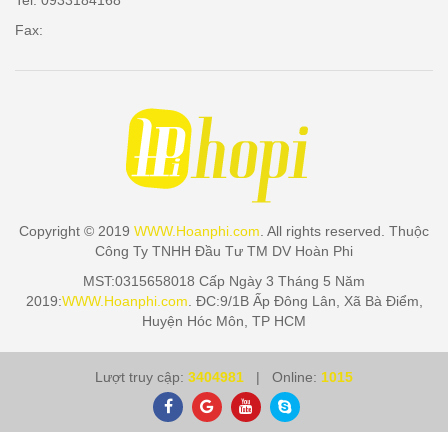
Tel: 0933184168
Fax:
Copyright © 2019
WWW.Hoanphi.com
. All rights reserved. Thuộc
Công Ty TNHH Đầu Tư TM DV Hoàn Phi
MST:0315658018 Cấp Ngày 3 Tháng 5 Năm
2019:
WWW.Hoanphi.com
. ĐC:9/1B Ấp Đông Lân, Xã Bà Điểm,
Huyện Hóc Môn, TP HCM
Lượt truy cập:
3404981
| Online:
1015