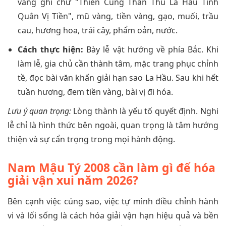
vàng ghi chữ "Thiên Cung Thần Thủ La Hầu Tinh
Quân Vị Tiền", mũ vàng, tiền vàng, gạo, muối, trầu
cau, hương hoa, trái cây, phẩm oản, nước.
Cách thực hiện:
Bày lễ vật hướng về phía Bắc. Khi
làm lễ, gia chủ cần thành tâm, mặc trang phục chỉnh
tề, đọc bài văn khấn giải hạn sao La Hầu. Sau khi hết
tuần hương, đem tiền vàng, bài vị đi hóa.
Lưu ý quan trọng:
Lòng thành là yếu tố quyết định. Nghi
lễ chỉ là hình thức bên ngoài, quan trọng là tâm hướng
thiện và sự cẩn trọng trong mọi hành động.
Nam Mậu Tý 2008 cần làm gì để hóa
giải vận xui năm 2026?
Bên cạnh việc cúng sao, việc tự mình điều chỉnh hành
vi và lối sống là cách hóa giải vận hạn hiệu quả và bền