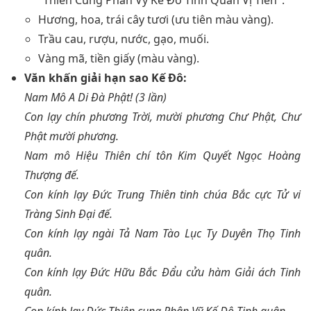
"Thiên Cung Phân Vỹ Kế Đô Tinh Quân Vị Tiền".
Hương, hoa, trái cây tươi (ưu tiên màu vàng).
Trầu cau, rượu, nước, gạo, muối.
Vàng mã, tiền giấy (màu vàng).
Văn khấn giải hạn sao Kế Đô:
Nam Mô A Di Đà Phật! (3 lần)
Con lạy chín phương Trời, mười phương Chư Phật, Chư
Phật mười phương.
Nam mô Hiệu Thiên chí tôn Kim Quyết Ngọc Hoàng
Thượng đế.
Con kính lạy Đức Trung Thiên tinh chúa Bắc cực Tử vi
Tràng Sinh Đại đế.
Con kính lạy ngài Tả Nam Tào Lục Ty Duyên Thọ Tinh
quân.
Con kính lạy Đức Hữu Bắc Đẩu cửu hàm Giải ách Tinh
quân.