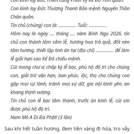
Con kính lạy Đức Thiên cung Phân Vỹ Kế Đô Tinh quân.
Con kính lạy Đức Thượng Thanh Bản mệnh Nguyên Thần
Chân quân.
Tín chủ (chúng) con là: …………… Tuổi: ……………
Hôm nay là ngày …. tháng …. năm Bính Ngọ 2026, tín
chủ con thành tâm sắm lễ, hương hoa trà quả, đốt nén
tâm hương, thiết lập linh án tại (địa chỉ) …………… để làm
lễ giải hạn sao Kế Đô chiếu mệnh.
Cúi mong chư vị chấp kỳ lễ bạc, phù hộ độ trì cho chúng
con, giải trừ vận hạn, ban phúc, lộc, thọ cho chúng con
gặp mọi sự lành, tránh mọi sự dữ, gia nội bình yên, an
khang thịnh vượng.
Tín chủ con lễ bạc tâm thành, trước án kính lễ, cúi xin
được phù hộ độ trì.
Nam Mô A Di Đà Phật! (3 lần)
Sau khi hết tuần hương, đem tiền vàng đi hóa, tro vẩy