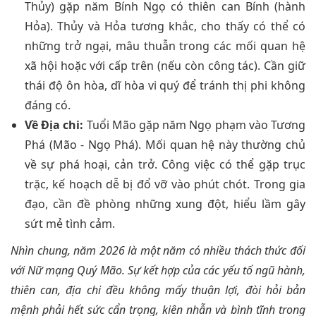
Thủy) gặp năm Bính Ngọ có thiên can Bính (hành
Hỏa). Thủy và Hỏa tương khắc, cho thấy có thể có
những trở ngại, mâu thuẫn trong các mối quan hệ
xã hội hoặc với cấp trên (nếu còn công tác). Cần giữ
thái độ ôn hòa, dĩ hòa vi quý để tránh thị phi không
đáng có.
Về Địa chi:
Tuổi Mão gặp năm Ngọ phạm vào Tương
Phá (Mão - Ngọ Phá). Mối quan hệ này thường chủ
về sự phá hoại, cản trở. Công việc có thể gặp trục
trặc, kế hoạch dễ bị đổ vỡ vào phút chót. Trong gia
đạo, cần đề phòng những xung đột, hiểu lầm gây
sứt mẻ tình cảm.
Nhìn chung, năm 2026 là một năm có nhiều thách thức đối
với Nữ mạng Quý Mão. Sự kết hợp của các yếu tố ngũ hành,
thiên can, địa chi đều không mấy thuận lợi, đòi hỏi bản
mệnh phải hết sức cẩn trọng, kiên nhẫn và bình tĩnh trong