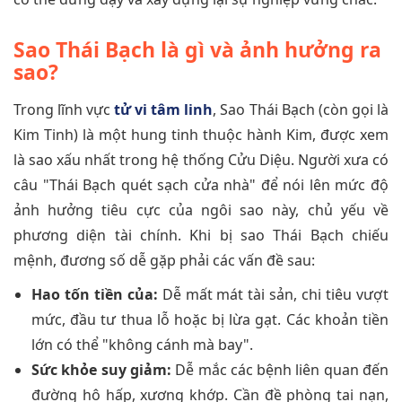
Sao Thái Bạch là gì và ảnh hưởng ra
sao?
Trong lĩnh vực
tử vi tâm linh
, Sao Thái Bạch (còn gọi là
Kim Tinh) là một hung tinh thuộc hành Kim, được xem
là sao xấu nhất trong hệ thống Cửu Diệu. Người xưa có
câu "Thái Bạch quét sạch cửa nhà" để nói lên mức độ
ảnh hưởng tiêu cực của ngôi sao này, chủ yếu về
phương diện tài chính. Khi bị sao Thái Bạch chiếu
mệnh, đương số dễ gặp phải các vấn đề sau:
Hao tốn tiền của:
Dễ mất mát tài sản, chi tiêu vượt
mức, đầu tư thua lỗ hoặc bị lừa gạt. Các khoản tiền
lớn có thể "không cánh mà bay".
Sức khỏe suy giảm:
Dễ mắc các bệnh liên quan đến
đường hô hấp, xương khớp. Cần đề phòng tai nạn,