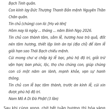
Bạch Tinh quân.
Con kính lạy Đức Thượng Thanh Bản mệnh Nguyên Thần
Chân quân.
Tín chủ (chúng) con là: [Họ và tên]
Hôm nay là ngày ... tháng ... năm Bính Ngọ 2026.
Tín chủ con thành tâm, sắm lễ, hương hoa trà quả, đốt
nén tâm hương, thiết lập linh án tại (địa chỉ) để làm lễ
giải hạn sao Thái Bạch chiếu mệnh.
Cúi mong chư vị chấp kỳ lễ bạc, phù hộ độ trì, giải trừ
vận hạn; ban phúc, lộc, thọ cho chúng con, giúp chúng
con có một năm an lành, mạnh khỏe, vạn sự hanh
thông.
Tín chủ con lễ bạc tâm thành, trước án kính lễ, cúi xin
được phù hộ độ trì.
Nam Mô A Di Đà Phật! (3 lần)
Sau khi cúng xong, chờ hết tuần hương thì hóa vàng