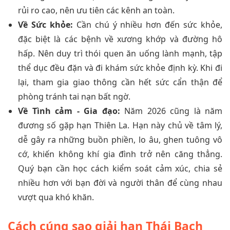
rủi ro cao, nên ưu tiên các kênh an toàn.
Về Sức khỏe:
Cần chú ý nhiều hơn đến sức khỏe,
đặc biệt là các bệnh về xương khớp và đường hô
hấp. Nên duy trì thói quen ăn uống lành mạnh, tập
thể dục đều đặn và đi khám sức khỏe định kỳ. Khi đi
lại, tham gia giao thông cần hết sức cẩn thận để
phòng tránh tai nạn bất ngờ.
Về Tình cảm - Gia đạo:
Năm 2026 cũng là năm
đương số gặp hạn Thiên La. Hạn này chủ về tâm lý,
dễ gây ra những buồn phiền, lo âu, ghen tuông vô
cớ, khiến không khí gia đình trở nên căng thẳng.
Quý bạn cần học cách kiểm soát cảm xúc, chia sẻ
nhiều hơn với bạn đời và người thân để cùng nhau
vượt qua khó khăn.
Cách cúng sao giải hạn Thái Bạch