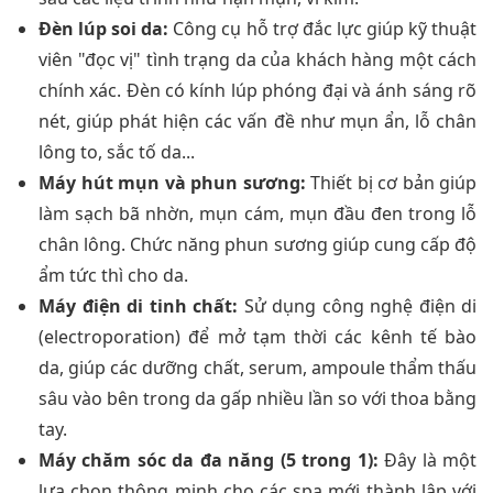
Đèn lúp soi da:
Công cụ hỗ trợ đắc lực giúp kỹ thuật
viên "đọc vị" tình trạng da của khách hàng một cách
chính xác. Đèn có kính lúp phóng đại và ánh sáng rõ
nét, giúp phát hiện các vấn đề như mụn ẩn, lỗ chân
lông to, sắc tố da...
Máy hút mụn và phun sương:
Thiết bị cơ bản giúp
làm sạch bã nhờn, mụn cám, mụn đầu đen trong lỗ
chân lông. Chức năng phun sương giúp cung cấp độ
ẩm tức thì cho da.
Máy điện di tinh chất:
Sử dụng công nghệ điện di
(electroporation) để mở tạm thời các kênh tế bào
da, giúp các dưỡng chất, serum, ampoule thẩm thấu
sâu vào bên trong da gấp nhiều lần so với thoa bằng
tay.
Máy chăm sóc da đa năng (5 trong 1):
Đây là một
lựa chọn thông minh cho các spa mới thành lập với