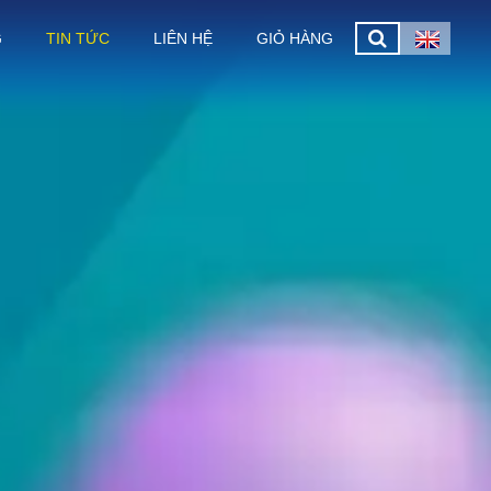
G
TIN TỨC
LIÊN HỆ
GIỎ HÀNG