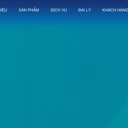
HIỆU
SẢN PHẨM
DỊCH VỤ
ĐẠI LÝ
KHÁCH HÀN