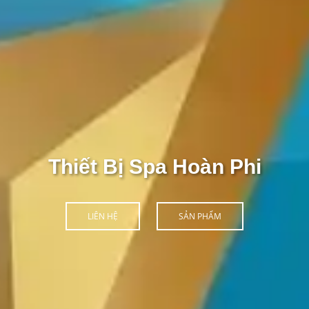
̀n Phi
ẨM