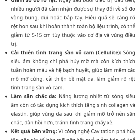
Giảm số đo rõ rệt:
Ngay sau buổi điều trị đầu tiên,
nhiều người đã cảm nhận được sự thay đổi về số đo
vòng bụng, đùi hoặc bắp tay. Hiệu quả sẽ càng rõ
rệt hơn sau khi hoàn thành toàn bộ liệu trình, có thể
giảm từ 5-15 cm tùy thuộc vào cơ địa và vùng điều
trị.
Cải thiện tình trạng sần vỏ cam (Cellulite):
Sóng
siêu âm không chỉ phá hủy mỡ mà còn kích thích
tuần hoàn máu và hệ bạch huyết, giúp làm mềm các
mô mỡ cứng, cải thiện bề mặt da, làm giảm rõ rệt
tình trạng sần vỏ cam.
Làm săn chắc da:
Năng lượng nhiệt từ sóng siêu
âm còn có tác dụng kích thích tăng sinh collagen và
elastin, giúp vùng da sau khi giảm mỡ trở nên săn
chắc, đàn hồi hơn, tránh tình trạng chảy xệ.
Kết quả bền vững:
Vì công nghệ Cavitation phá hủy