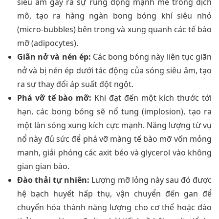
siêu âm gây ra sự rung động mạnh mẽ trong dịch
mô, tạo ra hàng ngàn bong bóng khí siêu nhỏ
(micro-bubbles) bên trong và xung quanh các tế bào
mỡ (adipocytes).
Giãn nở và nén ép:
Các bong bóng này liên tục giãn
nở và bị nén ép dưới tác động của sóng siêu âm, tạo
ra sự thay đổi áp suất đột ngột.
Phá vỡ tế bào mỡ:
Khi đạt đến một kích thước tới
hạn, các bong bóng sẽ nổ tung (implosion), tạo ra
một làn sóng xung kích cực mạnh. Năng lượng từ vụ
nổ này đủ sức để phá vỡ màng tế bào mỡ vốn mỏng
manh, giải phóng các axit béo và glycerol vào không
gian gian bào.
Đào thải tự nhiên:
Lượng mỡ lỏng này sau đó được
hệ bạch huyết hấp thụ, vận chuyển đến gan để
chuyển hóa thành năng lượng cho cơ thể hoặc đào