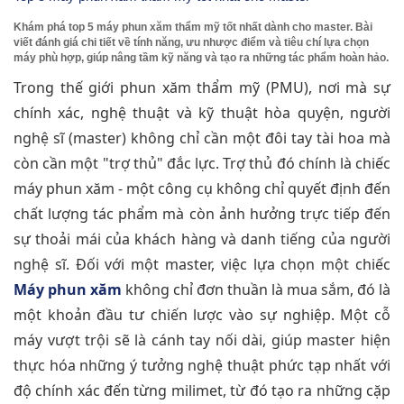
Khám phá top 5 máy phun xăm thẩm mỹ tốt nhất dành cho master. Bài
viết đánh giá chi tiết về tính năng, ưu nhược điểm và tiêu chí lựa chọn
máy phù hợp, giúp nâng tầm kỹ năng và tạo ra những tác phẩm hoàn hảo.
Trong thế giới phun xăm thẩm mỹ (PMU), nơi mà sự
chính xác, nghệ thuật và kỹ thuật hòa quyện, người
nghệ sĩ (master) không chỉ cần một đôi tay tài hoa mà
còn cần một "trợ thủ" đắc lực. Trợ thủ đó chính là chiếc
máy phun xăm - một công cụ không chỉ quyết định đến
chất lượng tác phẩm mà còn ảnh hưởng trực tiếp đến
sự thoải mái của khách hàng và danh tiếng của người
nghệ sĩ. Đối với một master, việc lựa chọn một chiếc
Máy phun xăm
không chỉ đơn thuần là mua sắm, đó là
một khoản đầu tư chiến lược vào sự nghiệp. Một cỗ
máy vượt trội sẽ là cánh tay nối dài, giúp master hiện
thực hóa những ý tưởng nghệ thuật phức tạp nhất với
độ chính xác đến từng milimet, từ đó tạo ra những cặp