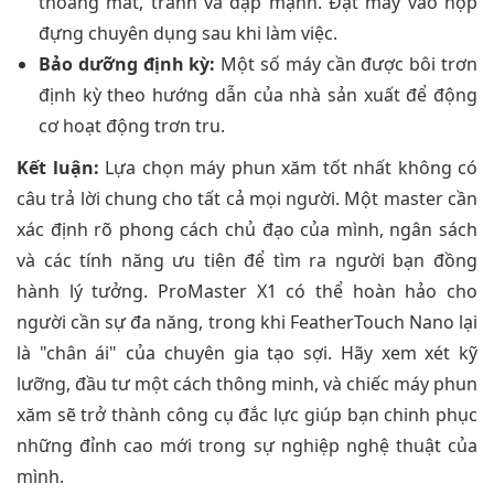
thoáng mát, tránh va đập mạnh. Đặt máy vào hộp
đựng chuyên dụng sau khi làm việc.
Bảo dưỡng định kỳ:
Một số máy cần được bôi trơn
định kỳ theo hướng dẫn của nhà sản xuất để động
cơ hoạt động trơn tru.
Kết luận:
Lựa chọn máy phun xăm tốt nhất không có
câu trả lời chung cho tất cả mọi người. Một master cần
xác định rõ phong cách chủ đạo của mình, ngân sách
và các tính năng ưu tiên để tìm ra người bạn đồng
hành lý tưởng. ProMaster X1 có thể hoàn hảo cho
người cần sự đa năng, trong khi FeatherTouch Nano lại
là "chân ái" của chuyên gia tạo sợi. Hãy xem xét kỹ
lưỡng, đầu tư một cách thông minh, và chiếc máy phun
xăm sẽ trở thành công cụ đắc lực giúp bạn chinh phục
những đỉnh cao mới trong sự nghiệp nghệ thuật của
mình.