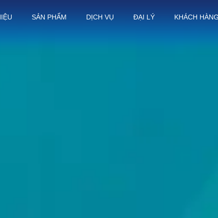
HIỆU
SẢN PHẨM
DỊCH VỤ
ĐẠI LÝ
KHÁCH HÀN