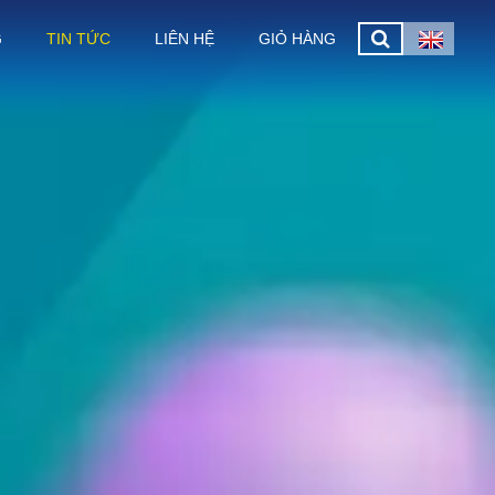
G
TIN TỨC
LIÊN HỆ
GIỎ HÀNG