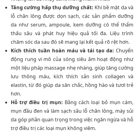
Tăng cường hấp thụ dưỡng chất:
Khi bề mặt da và
lỗ chân lông được dọn sạch, các sản phẩm dưỡng
da như serum, ampoule, kem dưỡng có thể thẩm
thấu sâu và phát huy hiệu quả tối đa. Liệu trình
chăm sóc da sau đó sẽ mang lại kết quả rõ rệt hơn.
Kích thích tuần hoàn máu và tái tạo da:
Chuyển
động rung vi mô của sóng siêu âm hoạt động như
một liệu pháp massage nhẹ nhàng, giúp tăng cường
lưu thông máu, kích thích sản sinh collagen và
elastin, từ đó giúp da săn chắc, hồng hào và tươi trẻ
hơn.
Hỗ trợ điều trị mụn:
Bằng cách loại bỏ mụn cám,
mụn đầu đen và làm sạch sâu lỗ chân lông, máy sủi
da góp phần quan trọng trong việc ngăn ngừa và hỗ
trợ điều trị các loại mụn không viêm.