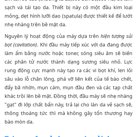
sạch và tái tạo da. Thiết bị này có một đầu kim loại
mỏng, dẹt hình lưỡi dao (spatula) được thiết kế để lướt
nhẹ nhàng trên bề mặt da.
Nguyên lý hoạt động của máy dựa trên
hiện tượng sủi
bọt (cavitation)
. Khi đầu máy tiếp xúc với da đang được
làm ẩm bằng nước hoặc toner, sóng siêu âm sẽ biến
các phân tử nước thành dạng sương siêu nhỏ. Lực
rung động cực mạnh này tạo ra các vi bọt khí, len lỏi
sâu vào lỗ chân lông, phá vỡ liên kết của tế bào chết,
đẩy bã nhờn, mụn cám, mụn đầu đen và các tạp chất
khác trồi lên bề mặt. Đồng thời, đầu máy sẽ nhẹ nhàng
"gạt" đi lớp chất bẩn này, trả lại cho làn da vẻ sạch sẽ,
thông thoáng tức thì mà không gây tổn thương hay
bào mòn da.