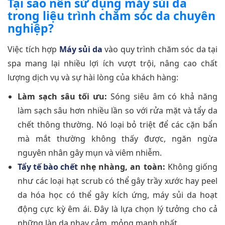
Tại sao nên sử dụng máy sủi da
trong liệu trình chăm sóc da chuyên
nghiệp?
Việc tích hợp
Máy sủi da
vào quy trình chăm sóc da tại
spa mang lại nhiều lợi ích vượt trội, nâng cao chất
lượng dịch vụ và sự hài lòng của khách hàng:
Làm sạch sâu tối ưu:
Sóng siêu âm có khả năng
làm sạch sâu hơn nhiều lần so với rửa mặt và tẩy da
chết thông thường. Nó loại bỏ triệt để các cặn bẩn
mà mắt thường không thấy được, ngăn ngừa
nguyên nhân gây mụn và viêm nhiễm.
Tẩy tế bào chết
nhẹ nhàng, an toàn:
Không giống
như các loại hạt scrub có thể gây trầy xước hay peel
da hóa học có thể gây kích ứng, máy sủi da hoạt
động cực kỳ êm ái. Đây là lựa chọn lý tưởng cho cả
những làn da nhạy cảm, mỏng manh nhất.