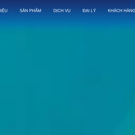
HIỆU
SẢN PHẨM
DỊCH VỤ
ĐẠI LÝ
KHÁCH HÀN