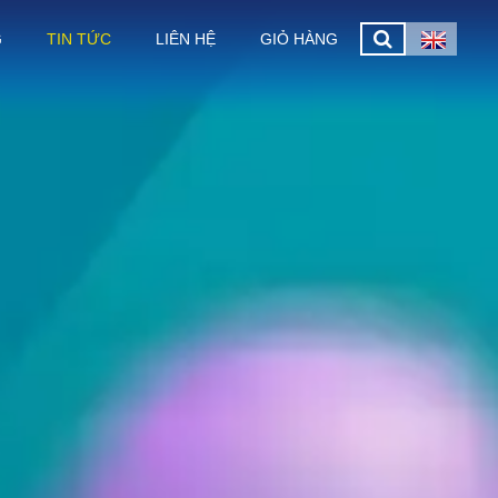
G
TIN TỨC
LIÊN HỆ
GIỎ HÀNG