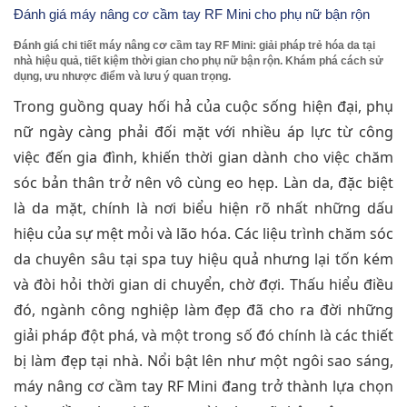
Đánh giá máy nâng cơ cầm tay RF Mini cho phụ nữ bận rộn
Đánh giá chi tiết máy nâng cơ cầm tay RF Mini: giải pháp trẻ hóa da tại
nhà hiệu quả, tiết kiệm thời gian cho phụ nữ bận rộn. Khám phá cách sử
dụng, ưu nhược điểm và lưu ý quan trọng.
Trong guồng quay hối hả của cuộc sống hiện đại, phụ
nữ ngày càng phải đối mặt với nhiều áp lực từ công
việc đến gia đình, khiến thời gian dành cho việc chăm
sóc bản thân trở nên vô cùng eo hẹp. Làn da, đặc biệt
là da mặt, chính là nơi biểu hiện rõ nhất những dấu
hiệu của sự mệt mỏi và lão hóa. Các liệu trình chăm sóc
da chuyên sâu tại spa tuy hiệu quả nhưng lại tốn kém
và đòi hỏi thời gian di chuyển, chờ đợi. Thấu hiểu điều
đó, ngành công nghiệp làm đẹp đã cho ra đời những
giải pháp đột phá, và một trong số đó chính là các thiết
bị làm đẹp tại nhà. Nổi bật lên như một ngôi sao sáng,
máy nâng cơ cầm tay RF Mini đang trở thành lựa chọn