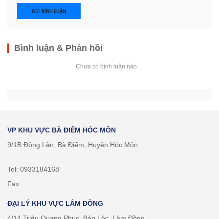
GỬI BÌNH LUẬN
Bình luận & Phản hồi
Chưa có bình luận nào.
VP KHU VỰC BÀ ĐIỂM HÓC MÔN
9/1B Đông Lân, Bà Điểm, Huyện Hóc Môn
Tel: 0933184168
Fax:
ĐẠI LÝ KHU VỰC LÂM ĐỒNG
4/14 Triệu Quang Phục, Bảo Lộc, Lâm Đồng