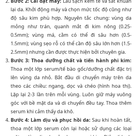
Bước 2: Cài đặt máy:
Lau sạch kem tê và sát khuẩn
lại da. Khởi động máy và chọn mức tốc độ cũng như
độ sâu kim phù hợp. Nguyên tắc chung: vùng da
mỏng như trán, quanh mắt đi kim nông (0.25-
0.5mm); vùng má, cằm có thể đi sâu hơn (0.5-
1.5mm); vùng sẹo rỗ có thể cần độ sâu lớn hơn (1.5-
2.5mm) nhưng cần được thực hiện bởi chuyên gia.
Bước 3: Thoa dưỡng chất và tiến hành phi kim:
Thoa một lớp serum/tế bào gốc/dưỡng chất đặc trị
lên vùng da nhỏ. Bắt đầu di chuyển máy trên da
theo các chiều: ngang, dọc và chéo (hình hoa thị).
Lặp lại 2-3 lần trên mỗi vùng. Luôn giữ máy vuông
góc với bề mặt da và di chuyển đều tay. Thoa thêm
serum khi cảm thấy da khô.
Bước 4: Làm dịu và phục hồi da:
Sau khi hoàn tất,
thoa một lớp serum còn lại hoặc sử dụng các loại