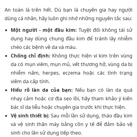
An toàn là trên hết. Dù bạn là chuyên gia hay người
dùng cá nhân, hãy luôn ghi nhớ những nguyên tắc sau:
Một người - một đầu kim:
Tuyệt đối không tái sử
dụng hay dùng chung đầu kim để tránh lây nhiễm
chéo các bệnh về da và máu.
Chống chỉ định:
Không thực hiện vi kim trên vùng
da có mụn viêm, mụn mủ, vết thương hở, vùng da bị
nhiễm nấm, herpes, eczema hoặc các tình trạng
viêm da cấp tính.
Hiểu rõ làn da của bạn:
Nếu bạn có làn da quá
nhạy cảm hoặc cơ địa sẹo lồi, hãy tham khảo ý kiến
bác sĩ da liễu hoặc chuyên gia trước khi thực hiện.
Vệ sinh thiết bị:
Sau mỗi lần sử dụng, tháo đầu kim
và vệ sinh thân máy bằng cồn y tế để đảm bảo vệ
sinh cho lần sử dụng tiếp theo.