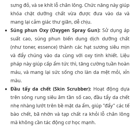
sưng đỏ, và se khít lỗ chân lông. Chức năng này giúp
khóa chặt dưỡng chất vừa được đưa vào da và
mang lại cảm giác thư giãn, dễ chịu.
Súng phun Oxy (Oxygen Spray Gun):
Sử dụng áp
suất cao, súng phun biến dung dịch dưỡng chất
(như toner, essence) thành các hạt sương siêu mịn
và đẩy chúng vào da cùng với oxy tinh khiết. Liệu
pháp này giúp cấp ẩm tức thì, tăng cường tuần hoàn
máu, và mang lại sức sống cho làn da mệt mỏi, xỉn
màu.
Đầu tẩy da chết (Skin Scrubber):
Hoạt động dựa
trên sóng rung siêu âm tần số cao, đầu tẩy da chết
nhẹ nhàng lướt trên bề mặt da ẩm, giúp "đẩy" các tế
bào chết, bã nhờn và tạp chất ra khỏi lỗ chân lông
mà không cần tác động cơ học mạnh.