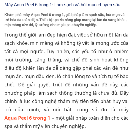
Máy Aqua Peel 6 trong 1: Làm sạch và hút mụn chuyên sâu
Khám phá máy Aqua Peel 6 trong 1, giải pháp làm sạch sâu, hút mụn và
trẻ hóa da toàn diện. Thiết bị spa đa năng giúp mang lại làn da sáng khỏe,
mịn màng tức thì, lý tưởng cho mọi spa chuyên nghiệp.
Trong thế giới làm đẹp hiện đại, việc sở hữu một làn da
sạch khỏe, mịn màng và không tỳ vết là mong ước của
tất cả mọi người. Tuy nhiên, các yếu tố như ô nhiễm
môi trường, căng thẳng, và chế độ sinh hoạt không
điều độ khiến làn da dễ dàng gặp phải các vấn đề như
mụn ẩn, mụn đầu đen, lỗ chân lông to và tích tụ tế bào
chết. Để giải quyết triệt để những vấn đề này, các
phương pháp làm sạch thông thường là chưa đủ. Đây
chính là lúc công nghệ thẩm mỹ tiên tiến phát huy vai
trò của mình, và nổi bật trong số đó là máy
Aqua Peel 6 trong 1
– một giải pháp toàn diện cho các
spa và thẩm mỹ viện chuyên nghiệp.