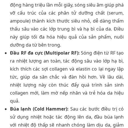
động hàng triệu lần mỗi giây, sóng siêu âm giúp phá
vỡ cấu trúc của các phân tử dưỡng chất (serum,
ampoule) thành kích thước siêu nhỏ, dễ dàng thẩm
thấu sâu vào các lớp trung bì và hạ bì của da. Điều
này giúp tối đa hóa hiệu quả của sản phẩm, nuôi
dưỡng da từ bên trong.
Đầu RF đa cực (Multipolar RF):
Sóng điện từ RF tạo
ra nhiệt lượng an toàn, tác động sâu vào lớp hạ bì,
kích thích các sợi collagen và elastin co lại ngay lập
tức, giúp da săn chắc và đàn hồi hơn. Về lâu dài,
nhiệt lượng này còn thúc đẩy quá trình sản sinh
collagen mới, làm mờ nếp nhăn và trẻ hóa da hiệu
quả.
Búa lạnh (Cold Hammer):
Sau các bước điều trị có
sử dụng nhiệt hoặc tác động lên da, đầu búa lạnh
với nhiệt độ thấp sẽ nhanh chóng làm dịu da, giảm