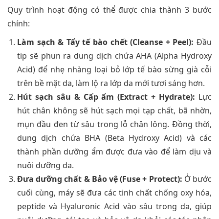
Quy trình hoạt động có thể được chia thành 3 bước
chính:
Làm sạch & Tẩy tế bào chết (Cleanse + Peel):
Đầu
tip sẽ phun ra dung dịch chứa AHA (Alpha Hydroxy
Acid) để nhẹ nhàng loại bỏ lớp tế bào sừng già cỗi
trên bề mặt da, làm lộ ra lớp da mới tươi sáng hơn.
Hút sạch sâu & Cấp ẩm (Extract + Hydrate):
Lực
hút chân không sẽ hút sạch mọi tạp chất, bã nhờn,
mụn đầu đen từ sâu trong lỗ chân lông. Đồng thời,
dung dịch chứa BHA (Beta Hydroxy Acid) và các
thành phần dưỡng ẩm được đưa vào để làm dịu và
nuôi dưỡng da.
Đưa dưỡng chất & Bảo vệ (Fuse + Protect):
Ở bước
cuối cùng, máy sẽ đưa các tinh chất chống oxy hóa,
peptide và Hyaluronic Acid vào sâu trong da, giúp