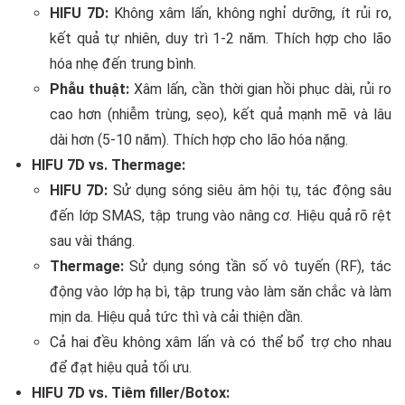
HIFU 7D:
Không xâm lấn, không nghỉ dưỡng, ít rủi ro,
kết quả tự nhiên, duy trì 1-2 năm. Thích hợp cho lão
hóa nhẹ đến trung bình.
Phẫu thuật:
Xâm lấn, cần thời gian hồi phục dài, rủi ro
cao hơn (nhiễm trùng, sẹo), kết quả mạnh mẽ và lâu
dài hơn (5-10 năm). Thích hợp cho lão hóa nặng.
HIFU 7D vs. Thermage:
HIFU 7D:
Sử dụng sóng siêu âm hội tụ, tác động sâu
đến lớp SMAS, tập trung vào nâng cơ. Hiệu quả rõ rệt
sau vài tháng.
Thermage:
Sử dụng sóng tần số vô tuyến (RF), tác
động vào lớp hạ bì, tập trung vào làm săn chắc và làm
mịn da. Hiệu quả tức thì và cải thiện dần.
Cả hai đều không xâm lấn và có thể bổ trợ cho nhau
để đạt hiệu quả tối ưu.
HIFU 7D vs. Tiêm filler/Botox: