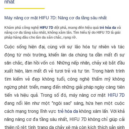
nhất
Máy nâng cơ mặt HIFU 7D: Nâng cơ đa tầng sâu nhất
Khám phá công nghệ
HIFU 7D
đột phá, mang đến hiệu quả
trẻ hóa da
và
nâng cơ đa tầng sâu nhất, không xâm lấn. Tìm hiểu lý do HIFU 7D là giải
pháp hàng đầu cho làn da săn chắc, rạng rỡ.
Cuộc sống hiện đại, cùng với sự lão hóa tự nhiên và tác
động từ môi trường, khiến làn da chúng ta dần mất đi sự
săn chắc, đàn hồi vốn có. Những nếp nhăn, chảy xệ bắt đầu
xuất hiện, làm mất đi vẻ tươi trẻ và tự tin. Trong hành trình
tìm kiếm vẻ đẹp không tuổi, công nghệ thẩm mỹ không
ngừng phát triển, mang đến những giải pháp ngày càng tiên
tiến và hiệu quả. Trong số đó, máy nâng cơ mặt
HIFU 7D
đang nổi lên như một "ngôi sao" sáng, hứa hẹn một cuộc
cách mạng trong lĩnh vực
trẻ hóa da
không xâm lấn. Với khả
năng nâng cơ đa tầng sâu nhất, HIFU 7D không chỉ giúp cải
thiện rõ rệt tình trạng da chảy xệ mà còn kích thích sản sinh