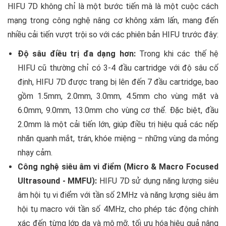
HIFU 7D không chỉ là một bước tiến mà là một cuộc cách
mạng trong công nghệ nâng cơ không xâm lấn, mang đến
nhiều cải tiến vượt trội so với các phiên bản HIFU trước đây:
Độ sâu điều trị đa dạng hơn:
Trong khi các thế hệ
HIFU cũ thường chỉ có 3-4 đầu cartridge với độ sâu cố
định, HIFU 7D được trang bị lên đến 7 đầu cartridge, bao
gồm 1.5mm, 2.0mm, 3.0mm, 4.5mm cho vùng mặt và
6.0mm, 9.0mm, 13.0mm cho vùng cơ thể. Đặc biệt, đầu
2.0mm là một cải tiến lớn, giúp điều trị hiệu quả các nếp
nhăn quanh mắt, trán, khóe miệng – những vùng da mỏng
nhạy cảm.
Công nghệ siêu âm vi điểm (Micro & Macro Focused
Ultrasound - MMFU):
HIFU 7D sử dụng năng lượng siêu
âm hội tụ vi điểm với tần số 2MHz và năng lượng siêu âm
hội tụ macro với tần số 4MHz, cho phép tác động chính
xác đến từng lớp da và mô mỡ, tối ưu hóa hiệu quả nâng