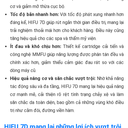
cơ và giảm mỡ thừa cục bộ.
Tốc độ bắn nhanh hơn:
Với tốc độ phát xung nhanh hơn
đáng kể, HIFU 7D giúp rút ngắn thời gian điều trị, mang lại
trải nghiệm thoải mái hơn cho khách hàng. Điều này cũng
tăng hiệu quả cho các spa và thẩm mỹ viện.
Ít đau và khó chịu hơn:
Thiết kế cartridge cải tiến và
công nghệ MMFU giúp năng lượng được phân tán đều và
chính xác hơn, giảm thiểu cảm giác đau rát so với các
dòng máy cũ.
Hiệu quả nâng cơ và săn chắc vượt trội:
Nhờ khả năng
tác động sâu và đa tầng, HIFU 7D mang lại hiệu quả nâng
cơ mạnh mẽ, cải thiện rõ rệt tình trạng chảy xệ và làm
săn chắc da toàn diện, bao gồm cả những vùng khó điều
trị như cằm đôi, đường viền hàm.
HIFU 7D mang lại những lợi ích vượt trội