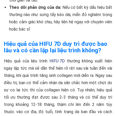
thời gian tái tạo.
Theo dõi phản ứng của da:
Nếu có bất kỳ dấu hiệu bất
thường nào như sưng tấy kéo dài, mẩn đỏ nghiêm trọng
hoặc cảm giác khó chịu, hãy liên hệ ngay với chuyên viên
hoặc bác sĩ.
Hiệu quả của HIFU 7D duy trì được bao
lâu và có cần lặp lại liệu trình không?
Hiệu quả của liệu trình
HIFU 7D
thường không xuất hiện
ngay lập tức mà sẽ dần thể hiện rõ rệt sau vài tuần đến vài
tháng, khi quá trình tăng sinh collagen mới diễn ra. Ngay sau
điều trị, bạn có thể cảm nhận da săn chắc hơn một chút do
sự co lại tức thì của collagen hiện có. Tuy nhiên, hiệu quả
tối ưu thường đạt được sau 2-3 tháng và có thể duy trì
trong khoảng 12-18 tháng, thậm chí lên đến 2 năm tùy
thuộc vào cơ địa, độ tuổi, tình trạng da ban đầu và cách