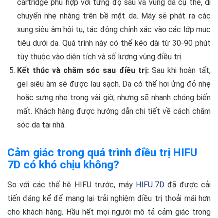
cartridge phù hợp với từng độ sâu và vùng da cụ thể, di
chuyển nhẹ nhàng trên bề mặt da. Máy sẽ phát ra các
xung siêu âm hội tụ, tác động chính xác vào các lớp mục
tiêu dưới da. Quá trình này có thể kéo dài từ 30-90 phút
tùy thuộc vào diện tích và số lượng vùng điều trị.
Kết thúc và chăm sóc sau điều trị:
Sau khi hoàn tất,
gel siêu âm sẽ được lau sạch. Da có thể hơi ửng đỏ nhẹ
hoặc sưng nhẹ trong vài giờ, nhưng sẽ nhanh chóng biến
mất. Khách hàng được hướng dẫn chi tiết về cách chăm
sóc da tại nhà.
Cảm giác trong quá trình điều trị HIFU
7D có khó chịu không?
So với các thế hệ HIFU trước, máy
HIFU 7D
đã được cải
tiến đáng kể để mang lại trải nghiệm điều trị thoải mái hơn
cho khách hàng. Hầu hết mọi người mô tả cảm giác trong