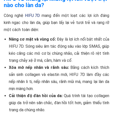
nào cho làn da?
Công nghệ
HIFU 7D
mang đến một loạt các lợi ích đáng
kinh ngạc cho làn da, giúp bạn lấy lại vẻ tươi trẻ và rạng rỡ
một cách toàn diện:
Nâng cơ mặt và vùng cổ:
Đây là lợi ích nổi bật nhất của
HIFU 7D. Sóng siêu âm tác động sâu vào lớp SMAS, giúp
kéo căng các mô cơ bị chùng nhão, cải thiện rõ rệt tình
trạng chảy xệ ở má, cằm, hàm và cổ.
Xóa mờ nếp nhăn và rãnh sâu:
Bằng cách kích thích
sản sinh collagen và elastin mới, HIFU 7D làm đầy các
nếp nhăn li ti, nếp nhăn sâu, rãnh mũi má, mang lại làn da
mịn màng hơn.
Cải thiện độ đàn hồi của da:
Quá trình tái tạo collagen
giúp da trở nên săn chắc, đàn hồi tốt hơn, giảm thiểu tình
trạng da chùng nhão.