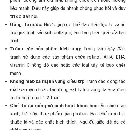
phẩm dưỡng ẩm dịu nhẹ, không chứa cồn hoặc hương
liệu mạnh. Điều này giúp da nhanh chóng phục hồi và duy
trì độ đàn hồi.
Uống đủ nước:
Nước giúp cơ thể đào thải độc tố và hỗ
trợ quá trình sản sinh collagen, làm tăng hiệu quả của liệu
trình.
Tránh các sản phẩm kích ứng:
Trong vài ngày đầu,
tránh sử dụng các sản phẩm chứa retinol, AHA, BHA,
vitamin C nồng độ cao hoặc các loại tẩy tế bào chết
mạnh.
Không mát-xa mạnh vùng điều trị:
Tránh các động tác
mát-xa mạnh hoặc tác động vật lý lên vùng da vừa điều
trị trong ít nhất 1-2 tuần.
Chế độ ăn uống và sinh hoạt khoa học:
Ăn nhiều rau
xanh, trái cây, thực phẩm giàu protein. Hạn chế rượu bia,
thuốc lá và các chất kích thích. Ngủ đủ giấc để da có