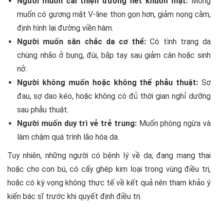
Người muốn cải thiện đường nét khuôn mặt:
Mong
muốn có gương mặt V-line thon gọn hơn, giảm nọng cằm,
định hình lại đường viền hàm.
Người muốn săn chắc da cơ thể:
Có tình trạng da
chùng nhão ở bụng, đùi, bắp tay sau giảm cân hoặc sinh
nở.
Người không muốn hoặc không thể phẫu thuật:
Sợ
đau, sợ dao kéo, hoặc không có đủ thời gian nghỉ dưỡng
sau phẫu thuật.
Người muốn duy trì vẻ trẻ trung:
Muốn phòng ngừa và
làm chậm quá trình lão hóa da.
Tuy nhiên, những người có bệnh lý về da, đang mang thai
hoặc cho con bú, có cấy ghép kim loại trong vùng điều trị,
hoặc có kỳ vọng không thực tế về kết quả nên tham khảo ý
kiến bác sĩ trước khi quyết định điều trị.