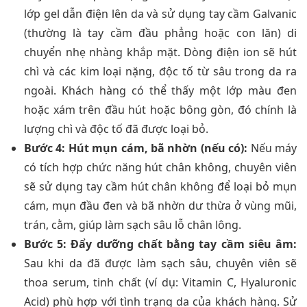
lớp gel dẫn điện lên da và sử dụng tay cầm Galvanic
(thường là tay cầm đầu phẳng hoặc con lăn) di
chuyển nhẹ nhàng khắp mặt. Dòng điện ion sẽ hút
chì và các kim loại nặng, độc tố từ sâu trong da ra
ngoài. Khách hàng có thể thấy một lớp màu đen
hoặc xám trên đầu hút hoặc bông gòn, đó chính là
lượng chì và độc tố đã được loại bỏ.
Bước 4: Hút mụn cám, bã nhờn (nếu có):
Nếu máy
có tích hợp chức năng hút chân không, chuyên viên
sẽ sử dụng tay cầm hút chân không để loại bỏ mụn
cám, mụn đầu đen và bã nhờn dư thừa ở vùng mũi,
trán, cằm, giúp làm sạch sâu lỗ chân lông.
Bước 5: Đẩy dưỡng chất bằng tay cầm siêu âm:
Sau khi da đã được làm sạch sâu, chuyên viên sẽ
thoa serum, tinh chất (ví dụ: Vitamin C, Hyaluronic
Acid) phù hợp với tình trạng da của khách hàng. Sử