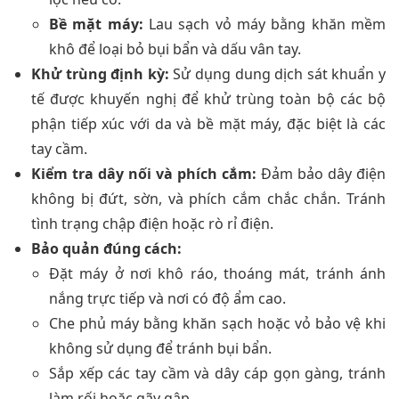
Bề mặt máy:
Lau sạch vỏ máy bằng khăn mềm
khô để loại bỏ bụi bẩn và dấu vân tay.
Khử trùng định kỳ:
Sử dụng dung dịch sát khuẩn y
tế được khuyến nghị để khử trùng toàn bộ các bộ
phận tiếp xúc với da và bề mặt máy, đặc biệt là các
tay cầm.
Kiểm tra dây nối và phích cắm:
Đảm bảo dây điện
không bị đứt, sờn, và phích cắm chắc chắn. Tránh
tình trạng chập điện hoặc rò rỉ điện.
Bảo quản đúng cách:
Đặt máy ở nơi khô ráo, thoáng mát, tránh ánh
nắng trực tiếp và nơi có độ ẩm cao.
Che phủ máy bằng khăn sạch hoặc vỏ bảo vệ khi
không sử dụng để tránh bụi bẩn.
Sắp xếp các tay cầm và dây cáp gọn gàng, tránh
làm rối hoặc gãy gập.