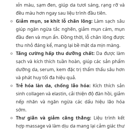
xỉn màu, sạm đen, giúp da tươi sáng, rạng rỡ và
đều màu hơn ngay sau liệu trình đầu tiên.
Giảm mụn, se khít lỗ chân lông:
Làm sạch sâu
giúp ngăn ngừa tắc nghẽn, giảm mụn cám, mụn
đầu đen và mụn ẩn. Đồng thời, lỗ chân lông được
thu nhỏ đáng kể, mang lại bề mặt da mịn màng.
Tăng cường hấp thu dưỡng chất:
Da được làm
sạch và kích thích tuần hoàn, giúp các sản phẩm
dưỡng da, serum, kem đặc trị thẩm thấu sâu hơn
và phát huy tối đa hiệu quả.
Trẻ hóa làn da, chống lão hóa:
Kích thích sản
sinh collagen và elastin, cải thiện độ đàn hồi, giảm
nếp nhăn và ngăn ngừa các dấu hiệu lão hóa
sớm.
Thư giãn và giảm căng thẳng:
Liệu trình kết
hợp massage và làm dịu da mang lại cảm giác thư