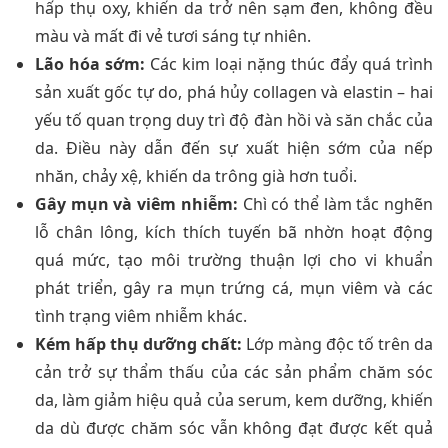
hấp thụ oxy, khiến da trở nên sạm đen, không đều
màu và mất đi vẻ tươi sáng tự nhiên.
Lão hóa sớm:
Các kim loại nặng thúc đẩy quá trình
sản xuất gốc tự do, phá hủy collagen và elastin – hai
yếu tố quan trọng duy trì độ đàn hồi và săn chắc của
da. Điều này dẫn đến sự xuất hiện sớm của nếp
nhăn, chảy xệ, khiến da trông già hơn tuổi.
Gây mụn và viêm nhiễm:
Chì có thể làm tắc nghẽn
lỗ chân lông, kích thích tuyến bã nhờn hoạt động
quá mức, tạo môi trường thuận lợi cho vi khuẩn
phát triển, gây ra mụn trứng cá, mụn viêm và các
tình trạng viêm nhiễm khác.
Kém hấp thụ dưỡng chất:
Lớp màng độc tố trên da
cản trở sự thẩm thấu của các sản phẩm chăm sóc
da, làm giảm hiệu quả của serum, kem dưỡng, khiến
da dù được chăm sóc vẫn không đạt được kết quả