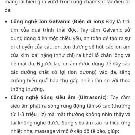
mang lại hiệu quả vượt trội trong chăm sóc và điều trị
da:
Công nghệ Ion Galvanic (Điện di ion):
Đây là trái
tim của quá trình thải độc. Tay cầm Galvanic sử
dụng dòng điện một chiều yếu, an toàn để tạo ra sự
di chuyển của các ion. Ion dương sẽ hút các ion âm
của kim loại nặng (như chì) ra khỏi lỗ chân lông và
bề mặt da. Ngược lại, ion âm được dùng để đẩy sâu
các dưỡng chất có lợi (ion dương) vào da, tăng
cường hiệu quả hấp thụ gấp nhiều lần so với thoa
thông thường.
Công nghệ Sóng siêu âm (Ultrasonic):
Tay cầm
siêu âm phát ra sóng rung động tần số cao (thường
từ 1-3 triệu Hz) mà mắt thường không nhìn thấy và
tai không nghe được. Sóng siêu âm tạo ra hiệu ứng
nhiệt nhẹ, massage vi mô ở cấp độ tế bào, giúp: