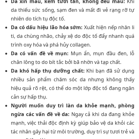
Da xỉn màu, kém tươi tắn, không đều màu:
Khi
da thiếu sức sống, sạm đen và mất đi vẻ rạng rỡ tự
nhiên do tích tụ độc tố.
Da có dấu hiệu lão hóa sớm:
Xuất hiện nếp nhăn li
ti, da chùng nhão, chảy xệ do độc tố đẩy nhanh quá
trình oxy hóa và phá hủy collagen.
Da có vấn đề về mụn:
Mụn ẩn, mụn đầu đen, lỗ
chân lông to do bít tắc bởi bã nhờn và tạp chất.
Da khó hấp thụ dưỡng chất:
Khi bạn đã sử dụng
nhiều sản phẩm chăm sóc da nhưng không thấy
hiệu quả rõ rệt, có thể do một lớp độc tố đang ngăn
cản sự hấp thụ.
Người muốn duy trì làn da khỏe mạnh, phòng
ngừa các vấn đề về da:
Ngay cả khi da đang khỏe
mạnh, việc thải độc định kỳ giúp bảo vệ da khỏi các
tác nhân gây hại từ môi trường, duy trì sự tươi trẻ và