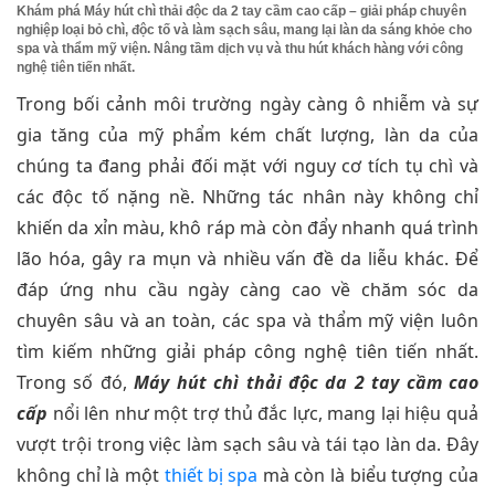
Khám phá Máy hút chì thải độc da 2 tay cầm cao cấp – giải pháp chuyên
nghiệp loại bỏ chì, độc tố và làm sạch sâu, mang lại làn da sáng khỏe cho
spa và thẩm mỹ viện. Nâng tầm dịch vụ và thu hút khách hàng với công
nghệ tiên tiến nhất.
Trong bối cảnh môi trường ngày càng ô nhiễm và sự
gia tăng của mỹ phẩm kém chất lượng, làn da của
chúng ta đang phải đối mặt với nguy cơ tích tụ chì và
các độc tố nặng nề. Những tác nhân này không chỉ
khiến da xỉn màu, khô ráp mà còn đẩy nhanh quá trình
lão hóa, gây ra mụn và nhiều vấn đề da liễu khác. Để
đáp ứng nhu cầu ngày càng cao về chăm sóc da
chuyên sâu và an toàn, các spa và thẩm mỹ viện luôn
tìm kiếm những giải pháp công nghệ tiên tiến nhất.
Trong số đó,
Máy hút chì thải độc da 2 tay cầm cao
cấp
nổi lên như một trợ thủ đắc lực, mang lại hiệu quả
vượt trội trong việc làm sạch sâu và tái tạo làn da. Đây
không chỉ là một
thiết bị spa
mà còn là biểu tượng của