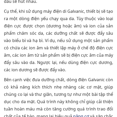
dấu sẽ hút nhau.
Cụ thể, khi sử dụng máy điện di Galvanic, thiết bị sẽ tạo
ra một dòng điện yếu chạy qua da. Tùy thuộc vào loại
điện cực được chọn (dương hoặc âm) và ion của sản
phẩm chăm sóc da, các dưỡng chất sẽ được đẩy sâu
vào biểu bì và hạ bì. Ví dụ, nếu sử dụng một sản phẩm
có chứa các ion âm và thiết lập máy ở chế độ điện cực
âm, các ion âm từ sản phẩm sẽ bị điện cực âm của máy
đẩy sâu vào da. Ngược lại, nếu dùng điện cực dương,
các ion dương sẽ được đẩy vào.
Bên cạnh việc đưa dưỡng chất, dòng điện Galvanic còn
có khả năng kích thích nhẹ nhàng các cơ mặt, giúp
chúng co lại và thư giãn, tương tự như một bài tập thể
dục cho da mặt. Quá trình này không chỉ giúp cải thiện
tuần hoàn máu mà còn tăng cường quá trình trao đổi
chất của tế bào, mang lại hiệu quả
nâng cơ
và săn chắc