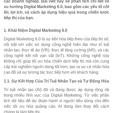
các doanh nghiệp. Bài viết này sẽ phân tích chi tiết về
xu hướng Digital Marketing 6.0, bao gồm các yếu tố cốt
lõi, lợi ích, và cách áp dụng hiệu quả trong chiến lược
tiếp thị của bạn.
1.
Khái Niệm Digital Marketing 6.0
Digital Marketing 6.0 là sự tiến hóa tiếp theo của tiếp thị số,
nổi bật với việc sử dụng công nghệ hiện đại như trí tuệ
nhân tạo, thực tế ảo (VR), thực tế tăng cường (AR), và các
công nghệ kết nối vạn vật (IoT). Những công nghệ này
không chỉ giúp tối ưu hóa chiến dịch tiếp thị mà còn cung
cấp trải nghiệm người dùng tốt hơn, tạo ra sự cá nhân hóa
cao độ và sự tương tác trực tiếp hơn với khách hàng.
1.1.
Sự Kết Hợp Của Trí Tuệ Nhân Tạo và Tự Động Hóa
Trí tuệ nhân tạo (AI) đã và đang được áp dụng rộng rãi
trong nhiều lĩnh vực của Digital Marketing. Từ việc phân
tích dữ liệu để dự đoán hành vi người tiêu dùng cho đến
việc tối ưu hóa quảng cáo, AI đang làm thay đổi cách
chúng ta làm tiếp thị.