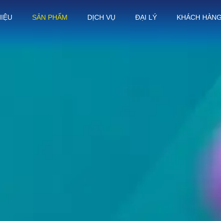
HIỆU
SẢN PHẨM
DỊCH VỤ
ĐẠI LÝ
KHÁCH HÀN