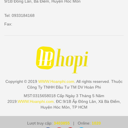
9/1B Đông Lân, Bà Điểm, Huyện Hóc Môn
Tel: 0933184168
Fax:
Copyright © 2019
WWW.Hoanphi.com
. All rights reserved. Thuộc
Công Ty TNHH Đầu Tư TM DV Hoàn Phi
MST:0315658018 Cấp Ngày 3 Tháng 5 Năm
2019:
WWW.Hoanphi.com
. ĐC:9/1B Ấp Đông Lân, Xã Bà Điểm,
Huyện Hóc Môn, TP HCM
Lượt truy cập:
3403855
| Online:
1020