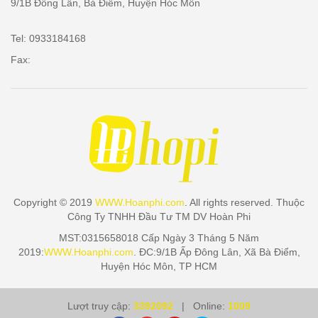
9/1B Đông Lân, Bà Điểm, Huyện Hóc Môn
Tel: 0933184168
Fax:
Copyright © 2019
WWW.Hoanphi.com
. All rights reserved. Thuộc
Công Ty TNHH Đầu Tư TM DV Hoàn Phi
MST:0315658018 Cấp Ngày 3 Tháng 5 Năm
2019:
WWW.Hoanphi.com
. ĐC:9/1B Ấp Đông Lân, Xã Bà Điểm,
Huyện Hóc Môn, TP HCM
Lượt truy cập:
3392092
| Online:
1009