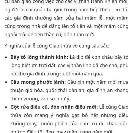
cũ bàn giao công việc cho các vị thần Hành Khiển mới,
người sẽ cai quản hạ giới trong năm tiếp theo. Do đó,
các gia đình thường sắm sửa hai mâm lễ: một mâm
cúng trong nhà để dâng lên tổ tiên và một mâm cúng
ngoài trời để tiễn thần cũ, đón thần mới.
Ý nghĩa của lễ cúng Giao thừa vô cùng sâu sắc:
Bày tỏ lòng thành kính:
Là dịp để con cháu bày tỏ
lòng biết ơn trời đất, các vị thần linh đã che chở, phù
hộ cho gia đình trong suốt một năm qua.
Cầu mong phước lành:
Cầu xin một năm mới mưa
thuận gió hòa, quốc thái dân an, gia đình an khang
thịnh vượng, vạn sự như ý.
Gột rửa điều cũ, đón nhận điều mới:
Lễ cúng Giao
thừa còn mang ý nghĩa gạt bỏ hết những điều
không may, muộn phiền của năm cũ để chào đón
những điều tốt đẹp, may mắn trong năm mới.