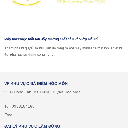
Máy massage mặt ion đẩy dưỡng chất sâu vào lớp biểu bì
Khám phá bí quyết sở hữu làn da rạng rỡ với máy massage mặt ion. Thiết bị
đột phá này sử dụng công nghệ...
VP KHU VỰC BÀ ĐIỂM HÓC MÔN
9/1B Đông Lân, Bà Điểm, Huyện Hóc Môn
Tel: 0933184168
Fax:
ĐẠI LÝ KHU VỰC LÂM ĐỒNG