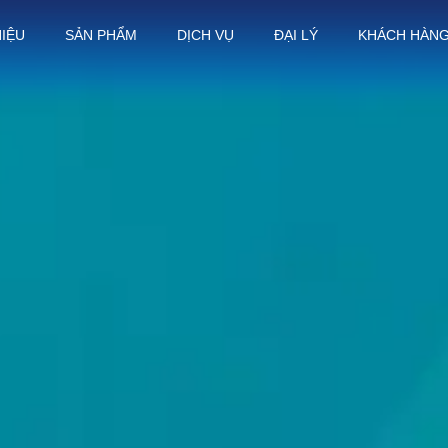
HIỆU
SẢN PHẨM
DỊCH VỤ
ĐẠI LÝ
KHÁCH HÀN