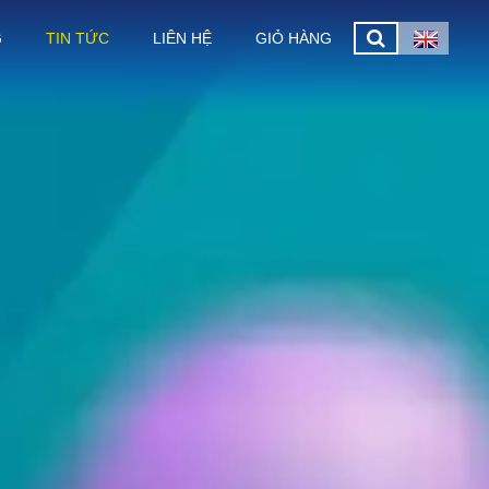
G
TIN TỨC
LIÊN HỆ
GIỎ HÀNG