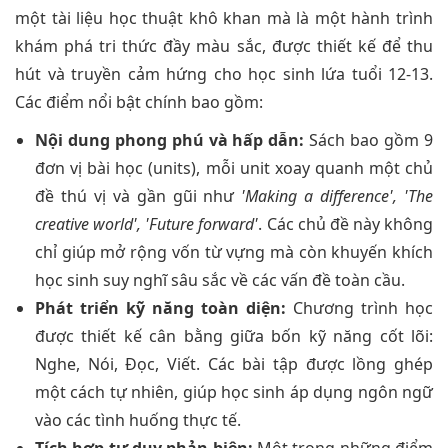
một tài liệu học thuật khô khan mà là một hành trình
khám phá tri thức đầy màu sắc, được thiết kế để thu
hút và truyền cảm hứng cho học sinh lứa tuổi 12-13.
Các điểm nổi bật chính bao gồm:
Nội dung phong phú và hấp dẫn:
Sách bao gồm 9
đơn vị bài học (units), mỗi unit xoay quanh một chủ
đề thú vị và gần gũi như
'Making a difference', 'The
creative world', 'Future forward'
. Các chủ đề này không
chỉ giúp mở rộng vốn từ vựng mà còn khuyến khích
học sinh suy nghĩ sâu sắc về các vấn đề toàn cầu.
Phát triển kỹ năng toàn diện:
Chương trình học
được thiết kế cân bằng giữa bốn kỹ năng cốt lõi:
Nghe, Nói, Đọc, Viết. Các bài tập được lồng ghép
một cách tự nhiên, giúp học sinh áp dụng ngôn ngữ
vào các tình huống thực tế.
Tích hợp tư duy phản biện:
Một trong những điểm