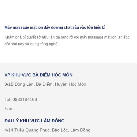
Máy massage mặt ion đẩy dưỡng chất sâu vào lớp biểu bì
Khám phá bí quyết sở hữu làn da rạng rỡ với máy massage mặt ion. Thiết bị
đột phá này sử dụng công nghệ...
VP KHU VỰC BÀ ĐIỂM HÓC MÔN
9/1B Đông Lân, Bà Điểm, Huyện Hóc Môn
Tel: 0933184168
Fax:
ĐẠI LÝ KHU VỰC LÂM ĐỒNG
4/14 Triệu Quang Phục, Bảo Lộc, Lâm Đồng