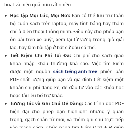
hoạt và hiệu quả hơn rất nhiều.
Học Tập Mọi Lúc, Mọi Nơi:
Bạn có thể lưu trữ toàn
bộ cuốn sách trên laptop, máy tính bảng hay thậm
chí là điện thoại thông minh. Điều này cho phép bạn
ôn bài trên xe buýt, xem lại từ vựng trong giờ giải
lao, hay làm bài tập ở bất cứ đâu có thể.
Tiết Kiệm Chi Phí Tối Đa:
Chi phí cho sách giáo
khoa nhập khẩu thường khá cao. Việc tìm kiếm
được một nguồn
sách tiếng anh free
phiên bản
PDF chất lượng giúp bạn và gia đình tiết kiệm một
khoản chi phí đáng kể, để đầu tư vào các khóa học
hoặc tài liệu bổ trợ khác.
Tương Tác và Ghi Chú Dễ Dàng:
Các trình đọc PDF
hiện đại cho phép bạn highlight những ý quan
trọng, gạch chân từ mới, và thêm ghi chú trực tiếp
vào trang sách. Chức năng tìm kiếm (Ctrl + F) giúp