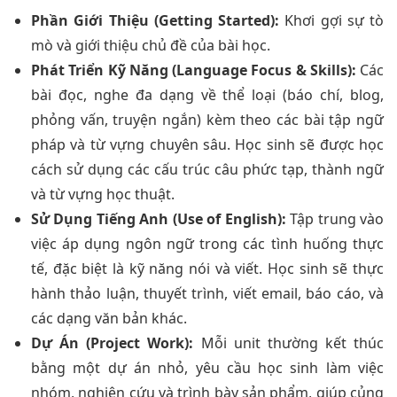
Phần Giới Thiệu (Getting Started):
Khơi gợi sự tò
mò và giới thiệu chủ đề của bài học.
Phát Triển Kỹ Năng (Language Focus & Skills):
Các
bài đọc, nghe đa dạng về thể loại (báo chí, blog,
phỏng vấn, truyện ngắn) kèm theo các bài tập ngữ
pháp và từ vựng chuyên sâu. Học sinh sẽ được học
cách sử dụng các cấu trúc câu phức tạp, thành ngữ
và từ vựng học thuật.
Sử Dụng Tiếng Anh (Use of English):
Tập trung vào
việc áp dụng ngôn ngữ trong các tình huống thực
tế, đặc biệt là kỹ năng nói và viết. Học sinh sẽ thực
hành thảo luận, thuyết trình, viết email, báo cáo, và
các dạng văn bản khác.
Dự Án (Project Work):
Mỗi unit thường kết thúc
bằng một dự án nhỏ, yêu cầu học sinh làm việc
nhóm, nghiên cứu và trình bày sản phẩm, giúp củng