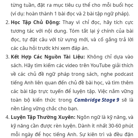
từng tuần, đặt ra mục tiêu cụ thể cho mỗi buổi học
(ví dụ: hoàn thành 1 bài đọc và 2 bài tập ngữ pháp).
Học Tập Chủ Động:
Thay vì chỉ đọc, hãy tích cực
tương tác với nội dung. Tóm tắt lại ý chính của bài
đọc, tự đặt câu với từ vựng mới, và cố gắng trả lời
các câu hỏi trước khi xem đáp án.
Kết Hợp Các Nguồn Tài Liệu:
Không chỉ dựa vào
sách. Hãy tìm kiếm các video trên YouTube giải thích
về các chủ đề ngữ pháp trong sách, nghe podcast
tiếng Anh liên quan đến chủ đề bài học, và tìm thêm
các bài tập trực tuyến để luyện tập. Việc nắm vững
toàn bộ kiến thức trong
Cambridge Stage 9
sẽ là
nền tảng vững chắc cho bạn.
Luyện Tập Thường Xuyên:
Ngôn ngữ là kỹ năng, và
kỹ năng cần được rèn luyện. Dành ít nhất 30-60 phút
mỗi ngày để học tiếng Anh. Sự kiên trì và đều đặn