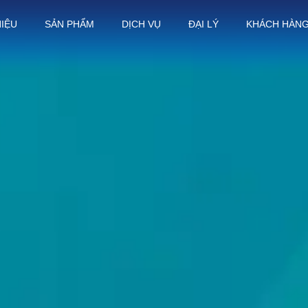
HIỆU
SẢN PHẨM
DỊCH VỤ
ĐẠI LÝ
KHÁCH HÀN