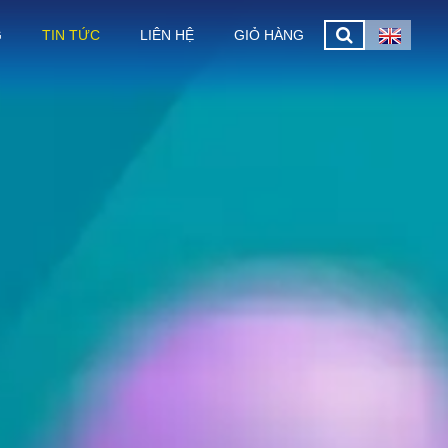
G
TIN TỨC
LIÊN HỆ
GIỎ HÀNG