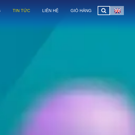
G
TIN TỨC
LIÊN HỆ
GIỎ HÀNG