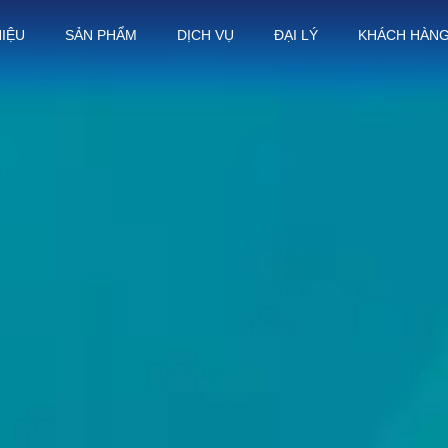
HIỆU
SẢN PHẨM
DỊCH VỤ
ĐẠI LÝ
KHÁCH HÀN