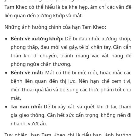
Tam Kheo có thể hiểu là ba khe hẹp, ám chỉ các vấn đề
liên quan đến xương khớp và mắt.
Những ảnh hưởng chính của hạn Tam Kheo:
Bệnh về xương khớp:
Dễ bị đau nhức xương khớp,
phong thấp, đau mỏi vai gáy, tê bì chân tay. Cần cẩn
thận khi di chuyển, tránh mang vác vật nặng để
phòng ngừa chấn thương.
Bệnh về mắt:
Mắt có thể bị mờ, mỏi, hoặc mắc các
bệnh liên quan đến thị lực. Nên hạn chế xem tivi,
điện thoại quá lâu và bổ sung các thực phẩm tốt cho
mắt.
Tai nạn nhỏ:
Dễ bị xây xát, va quệt khi đi lại, tham
gia giao thông. Cần hết sức cẩn trọng, không nên đi
nhanh, vượt ẩu.
Tuy nhiên, hạn Tam Kheo chỉ là tiểu hạn, ảnh hưởng