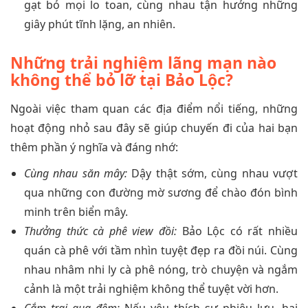
gạt bỏ mọi lo toan, cùng nhau tận hưởng những
giây phút tĩnh lặng, an nhiên.
Những trải nghiệm lãng mạn nào
không thể bỏ lỡ tại Bảo Lộc?
Ngoài việc tham quan các địa điểm nổi tiếng, những
hoạt động nhỏ sau đây sẽ giúp chuyến đi của hai bạn
thêm phần ý nghĩa và đáng nhớ:
Cùng nhau săn mây:
Dậy thật sớm, cùng nhau vượt
qua những con đường mờ sương để chào đón bình
minh trên biển mây.
Thưởng thức cà phê view đồi:
Bảo Lộc có rất nhiều
quán cà phê với tầm nhìn tuyệt đẹp ra đồi núi. Cùng
nhau nhâm nhi ly cà phê nóng, trò chuyện và ngắm
cảnh là một trải nghiệm không thể tuyệt vời hơn.
Cắm trại qua đêm:
Nếu yêu thích sự phiêu lưu, hai