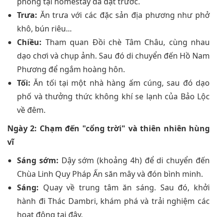
phòng tại homestay đã đặt trước.
Trưa:
Ăn trưa với các đặc sản địa phương như phở
khô, bún riêu...
Chiều:
Tham quan Đồi chè Tâm Châu, cùng nhau
dạo chơi và chụp ảnh. Sau đó di chuyển đến Hồ Nam
Phương để ngắm hoàng hôn.
Tối:
Ăn tối tại một nhà hàng ấm cúng, sau đó dạo
phố và thưởng thức không khí se lạnh của Bảo Lộc
về đêm.
Ngày 2: Chạm đến "cổng trời" và thiên nhiên hùng
vĩ
Sáng sớm:
Dậy sớm (khoảng 4h) để di chuyển đến
Chùa Linh Quy Pháp Ấn săn mây và đón bình minh.
Sáng:
Quay về trung tâm ăn sáng. Sau đó, khởi
hành đi Thác Dambri, khám phá và trải nghiệm các
hoạt động tại đây.