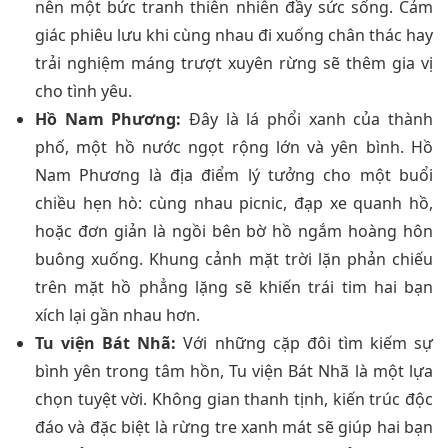
nên một bức tranh thiên nhiên đầy sức sống. Cảm
giác phiêu lưu khi cùng nhau đi xuống chân thác hay
trải nghiệm máng trượt xuyên rừng sẽ thêm gia vị
cho tình yêu.
Hồ Nam Phương:
Đây là lá phổi xanh của thành
phố, một hồ nước ngọt rộng lớn và yên bình. Hồ
Nam Phương là địa điểm lý tưởng cho một buổi
chiều hẹn hò: cùng nhau picnic, đạp xe quanh hồ,
hoặc đơn giản là ngồi bên bờ hồ ngắm hoàng hôn
buông xuống. Khung cảnh mặt trời lặn phản chiếu
trên mặt hồ phẳng lặng sẽ khiến trái tim hai bạn
xích lại gần nhau hơn.
Tu viện Bát Nhã:
Với những cặp đôi tìm kiếm sự
bình yên trong tâm hồn, Tu viện Bát Nhã là một lựa
chọn tuyệt vời. Không gian thanh tịnh, kiến trúc độc
đáo và đặc biệt là rừng tre xanh mát sẽ giúp hai bạn