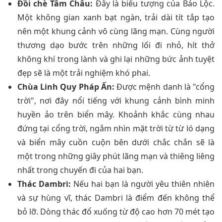
Đồi chè Tâm Châu:
Đây là biểu tượng của Bảo Lộc.
Một không gian xanh bạt ngàn, trải dài tít tắp tạo
nên một khung cảnh vô cùng lãng mạn. Cùng người
thương dạo bước trên những lối đi nhỏ, hít thở
không khí trong lành và ghi lại những bức ảnh tuyệt
đẹp sẽ là một trải nghiệm khó phai.
Chùa Linh Quy Pháp Ấn:
Được mệnh danh là "cổng
trời", nơi đây nổi tiếng với khung cảnh bình minh
huyền ảo trên biển mây. Khoảnh khắc cùng nhau
đứng tại cổng trời, ngắm nhìn mặt trời từ từ ló dạng
và biển mây cuồn cuộn bên dưới chắc chắn sẽ là
một trong những giây phút lãng mạn và thiêng liêng
nhất trong chuyến đi của hai bạn.
Thác Dambri:
Nếu hai bạn là người yêu thiên nhiên
và sự hùng vĩ, thác Dambri là điểm đến không thể
bỏ lỡ. Dòng thác đổ xuống từ độ cao hơn 70 mét tạo