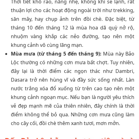
Thời tiết khô ráo, nắng nhẹ, không khí se lạnh, rất
thuận lợi cho các hoạt động ngoài trời như trekking,
săn mây, hay chụp ảnh trên đồi chè. Đặc biệt, từ
tháng 10 đến tháng 12 là mùa hoa dã quỳ nở rộ,
nhuộm vàng khắp các nẻo đường, tạo nên một
khung cảnh vô cùng lãng mạn.
Mùa mưa (từ tháng 5 đến tháng 9):
Mùa này Bảo
Lộc thường có những cơn mưa bất chợt. Tuy nhiên,
đây lại là thời điểm các ngọn thác như Dambri,
Dasara trở nên hùng vĩ và đầy sức sống nhất. Làn
nước trắng xóa đổ xuống từ trên cao tạo nên một
khung cảnh ngoạn mục. Nếu bạn là người yêu thích
vẻ đẹp mạnh mẽ của thiên nhiên, đây chính là thời
điểm không thể bỏ qua. Những cơn mưa cũng làm
cho cây cối, đồi chè thêm xanh tươi, mơn mởn.