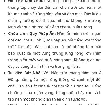
Đồi chè Tâm Châu:
Những luống chè xanh mướt,
thẳng tắp chạy dài đến tận chân trời tạo nên một
khung cảnh vô cùng bình yên và đẹp mắt. Đây là địa
điểm lý tưởng để đi dạo, hít thở không khí trong
lành và chụp những bức ảnh check-in ấn tượng.
Chùa Linh Quy Pháp Ấn:
Nằm ẩn mình trên ngọn
đồi cao, chùa Linh Quy Pháp Ấn nổi tiếng với "cổng
trời" Torii độc đáo, nơi bạn có thể phóng tầm mắt
bao quát cả một vùng thung lũng rộng lớn chìm
trong biển mây vào buổi sáng sớm. Không gian nơi
đây vô cùng thanh tịnh và trang nghiêm.
Tu viện Bát Nhã:
Với kiến trúc mang đậm nét Á
Đông, nằm giữa một rừng thông và cạnh một đồi
chè, Tu viện Bát Nhã là nơi tìm về sự tĩnh tại. Tiếng
chuông chùa ngân vang, tiếng suối chảy róc rách
tạo nên một không gian thiền định tuyệt vời.