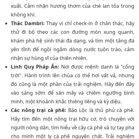
xuất. Cảm nhận hương thơm của chè lan tỏa trong
không khí.
Thác Dambri:
Thay vì chỉ check-in ở chân thác, hãy
thử đi bộ theo các con đường mòn xung quanh,
khám phá hệ sinh thái đa dạng, và tìm một tảng đá
yên tĩnh để ngồi ngắm dòng nước tuôn trào, cảm
nhận sự hùng vĩ của thiên nhiên.
Linh Quy Pháp Ấn:
Nơi được mệnh danh là "cổng
trời". Hành trình lên chùa có thể hơi vất vả, nhưng
đó cũng là một phần của trải nghiệm. Hãy đến đây
vào sáng sớm để săn mây và chiêm ngưỡng bình
minh, một khoảnh khắc thiêng liêng và kỳ diệu.
Các nông trại cà phê:
Bảo Lộc là thủ phủ cà phê.
Hãy tìm đến một nông trại hữu cơ, trò chuyện với
người nông dân, tìm hiểu về cây cà phê và tự tay pha
cho mình một ly cà phê nguyên chất. Trải nghiệm