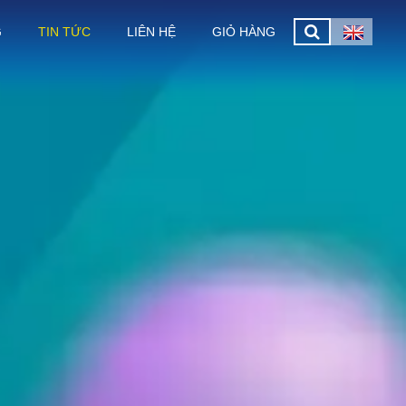
G
TIN TỨC
LIÊN HỆ
GIỎ HÀNG