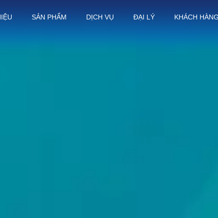
HIỆU
SẢN PHẨM
DỊCH VỤ
ĐẠI LÝ
KHÁCH HÀN