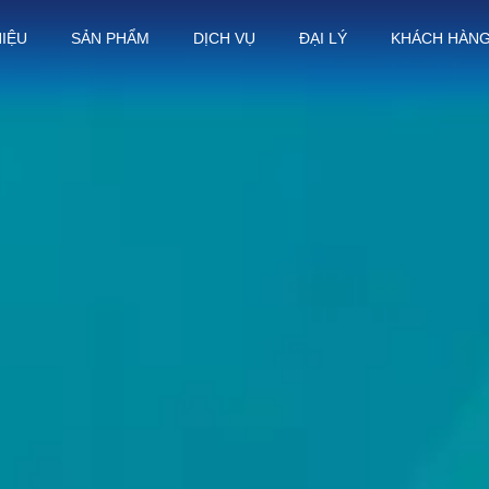
HIỆU
SẢN PHẨM
DỊCH VỤ
ĐẠI LÝ
KHÁCH HÀN