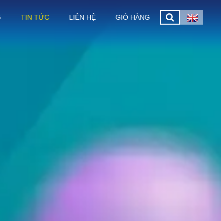
G
TIN TỨC
LIÊN HỆ
GIỎ HÀNG