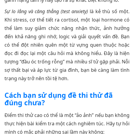
gánh nặng tâm lý này tạo ra sự khác biệt khổng lồ:
Sự lo lắng và căng thẳng (test anxiety)
là kẻ thù số một.
Khi stress, cơ thể tiết ra cortisol, một loại hormone có
thể làm suy giảm chức năng nhận thức, ảnh hưởng
đến khả năng ghi nhớ, logic và giải quyết vấn đề. Bạn
có thể đột nhiên quên một từ vựng quen thuộc hoặc
đọc đi đọc lại một câu hỏi mà không hiểu. Đây là hiện
tượng “đầu óc trống rỗng” mà nhiều sĩ tử gặp phải. Nỗi
sợ thất bại và áp lực từ gia đình, bạn bè càng làm tình
trạng này trở nên tồi tệ hơn.
Cách bạn sử dụng đề thi thử đã
đúng chưa?
Điểm thi thử cao có thể là một “ảo ảnh” nếu bạn không
thực hiện bài kiểm tra một cách nghiêm túc. Hãy tự hỏi
mình có mắc phải những sai lầm này không: