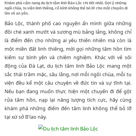
Khám phá cẩm nang du lịch tâm linh Bảo Lộc chi tiết nhất. Gợi ý những
ngôi chùa, tu viện linh thiêng, cổ kính không thể bỏ lỡ cho một chuyến đi
tìm về an yên.
Bảo Lộc, thành phố cao nguyên ẩn mình giữa những
đồi chè xanh mướt và sương mù bảng lảng, không chỉ
là điểm đến cho những ai yêu thiên nhiên mà còn là
một miền đất linh thiêng, mời gọi những tâm hồn tìm
kiếm sự bình yên và chiêm nghiệm. Khác với vẻ sôi
động của Đà Lạt, du lịch tâm linh Bảo Lộc mang một
sắc thái trầm mặc, sâu lắng, nơi mỗi ngôi chùa, mỗi tu
viện đều kể một câu chuyện về đức tin và sự tĩnh tại.
Nếu bạn đang muốn thực hiện một chuyến đi để gột
rửa tâm hồn, nạp lại năng lượng tích cực, hãy cùng
khám phá những điểm đến tâm linh không thể bỏ lỡ
tại xứ sở B'lao này.