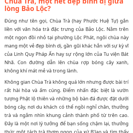
Chùa Trà, một nét đẹp bình dị giữa
lòng Bảo Lộc?
Đúng như tên gọi, Chùa Trà (hay Phước Huệ Tự) gắn
liền với văn hóa trà đặc trưng của Bảo Lộc. Nằm trên
một ngọn đồi nhỏ tại phường Lộc Phát, ngôi chùa này
mang một vẻ đẹp bình dị, gần gũi khác hẳn với sự kỳ vĩ
của Linh Quy Pháp Ấn hay sự rộng lớn của Tu viện Bát
Nhã. Con đường dẫn lên chùa rợp bóng cây xanh,
không khí mát mẻ và trong lành.
Không gian Chùa Trà không quá lớn nhưng được bài trí
rất hài hòa và ấm cúng. Điểm nhấn đặc biệt là vườn
tượng Phật lộ thiên và những bộ bàn đá được đặt dưới
bóng cây, nơi du khách có thể ngồi nghỉ chân, thưởng
trà và ngắm nhìn khung cảnh thành phố từ trên cao.
Đây là một nơi lý tưởng để bạn sống chậm lại, thưởng
thức một tách trà thơm ngon của xứ B'lao và tìm thấy