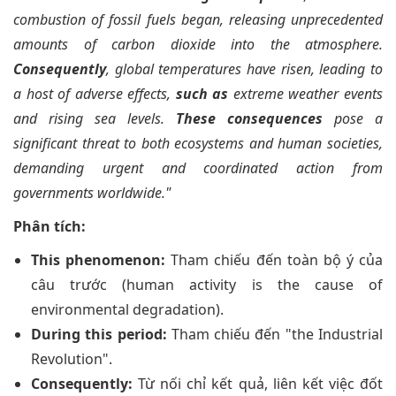
combustion of fossil fuels began, releasing unprecedented
amounts of carbon dioxide into the atmosphere.
Consequently
, global temperatures have risen, leading to
a host of adverse effects,
such as
extreme weather events
and rising sea levels.
These consequences
pose a
significant threat to both ecosystems and human societies,
demanding urgent and coordinated action from
governments worldwide."
Phân tích:
This phenomenon:
Tham chiếu đến toàn bộ ý của
câu trước (human activity is the cause of
environmental degradation).
During this period:
Tham chiếu đến "the Industrial
Revolution".
Consequently:
Từ nối chỉ kết quả, liên kết việc đốt