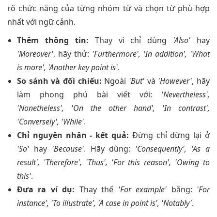
rõ chức năng của từng nhóm từ và chọn từ phù hợp
nhất với ngữ cảnh.
Thêm thông tin:
Thay vì chỉ dùng
'Also'
hay
'Moreover'
, hãy thử:
'Furthermore', 'In addition', 'What
is more', 'Another key point is'
.
So sánh và đối chiếu:
Ngoài
'But'
và
'However'
, hãy
làm phong phú bài viết với:
'Nevertheless',
'Nonetheless', 'On the other hand', 'In contrast',
'Conversely', 'While'
.
Chỉ nguyên nhân - kết quả:
Đừng chỉ dừng lại ở
'So'
hay
'Because'
. Hãy dùng:
'Consequently', 'As a
result', 'Therefore', 'Thus', 'For this reason', 'Owing to
this'
.
Đưa ra ví dụ:
Thay thế
'For example'
bằng:
'For
instance', 'To illustrate', 'A case in point is', 'Notably'
.