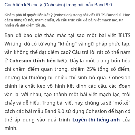
Cách liên kết các ý (Cohesion) trong bài mẫu Band 9.0
Khám phá bí quyết liên kết ý (cohesion) trong bài viết IELTS Band 9.0. Học
cách dùng từ nối, tham chiếu, và cấu trúc câu để bài viết mạch lạc, tự
nhiên và đạt điểm tối đa.
Bạn đã bao giờ thắc mắc tại sao một bài viết IELTS
Writing, dù có từ vựng "khủng" và ngữ pháp phức tạp,
vẫn không thể đạt điểm cao? Câu trả lời rất có thể nằm
ở
Cohesion (tính liên kết)
. Đây là một trong bốn tiêu
chí chấm điểm quan trọng, chiếm 25% tổng số điểm,
nhưng lại thường bị nhiều thí sinh bỏ qua. Cohesion
chính là chất keo vô hình kết dính các câu, các đoạn
văn lại với nhau, tạo thành một bài viết mạch lạc, trôi
chảy và dễ hiểu. Trong bài viết này, chúng ta sẽ "mổ xẻ"
cách các bài mẫu Band 9.0 sử dụng Cohesion để bạn có
thể áp dụng vào quá trình
Luyện thi tiếng anh
của
mình.