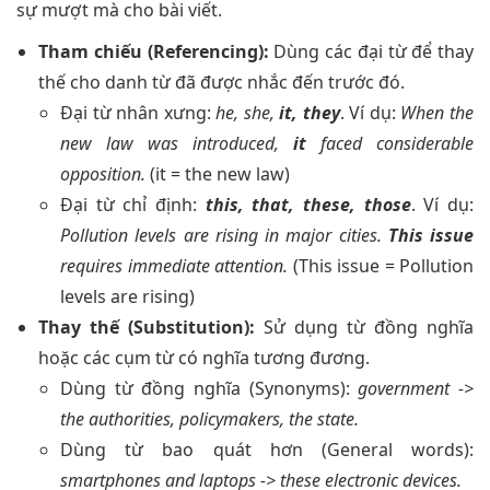
sự mượt mà cho bài viết.
Tham chiếu (Referencing):
Dùng các đại từ để thay
thế cho danh từ đã được nhắc đến trước đó.
Đại từ nhân xưng:
he, she,
it, they
. Ví dụ:
When the
new law was introduced,
it
faced considerable
opposition.
(it = the new law)
Đại từ chỉ định:
this, that, these, those
. Ví dụ:
Pollution levels are rising in major cities.
This issue
requires immediate attention.
(This issue = Pollution
levels are rising)
Thay thế (Substitution):
Sử dụng từ đồng nghĩa
hoặc các cụm từ có nghĩa tương đương.
Dùng từ đồng nghĩa (Synonyms):
government ->
the authorities, policymakers, the state.
Dùng từ bao quát hơn (General words):
smartphones and laptops -> these electronic devices.