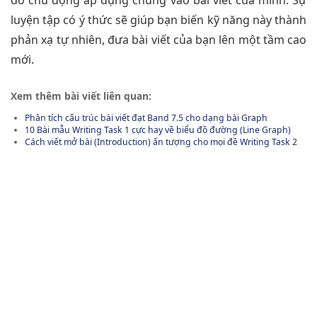
đó chủ động áp dụng chúng vào bài viết của mình. Sự
luyện tập có ý thức sẽ giúp bạn biến kỹ năng này thành
phản xạ tự nhiên, đưa bài viết của bạn lên một tầm cao
mới.
Xem thêm bài viết liên quan:
Phân tích cấu trúc bài viết đạt Band 7.5 cho dạng bài Graph
10 Bài mẫu Writing Task 1 cực hay về biểu đồ đường (Line Graph)
Cách viết mở bài (Introduction) ấn tượng cho mọi đề Writing Task 2