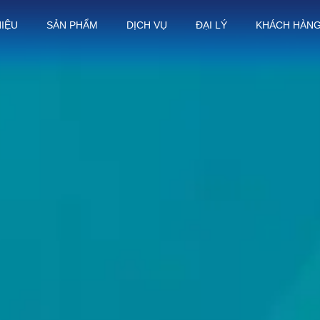
HIỆU
SẢN PHẨM
DỊCH VỤ
ĐẠI LÝ
KHÁCH HÀN