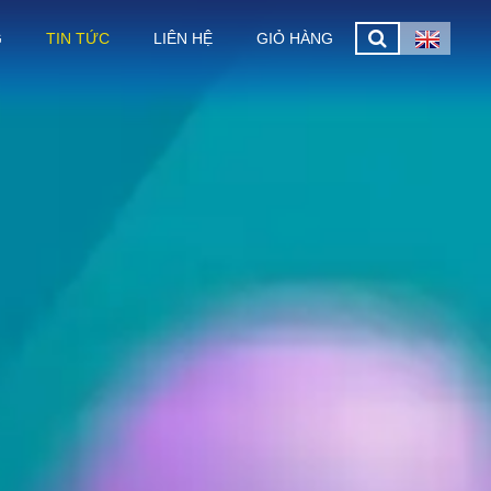
G
TIN TỨC
LIÊN HỆ
GIỎ HÀNG