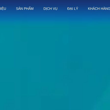
HIỆU
SẢN PHẨM
DỊCH VỤ
ĐẠI LÝ
KHÁCH HÀN