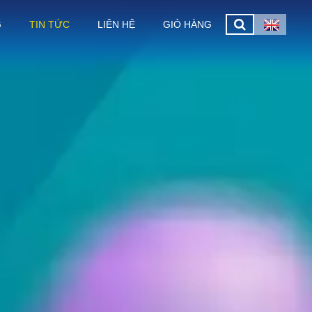
G
TIN TỨC
LIÊN HỆ
GIỎ HÀNG