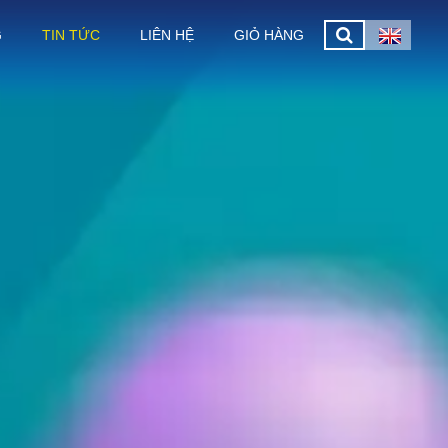
G
TIN TỨC
LIÊN HỆ
GIỎ HÀNG