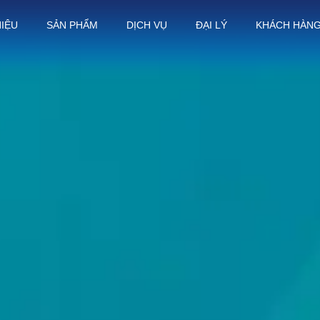
HIỆU
SẢN PHẨM
DỊCH VỤ
ĐẠI LÝ
KHÁCH HÀN