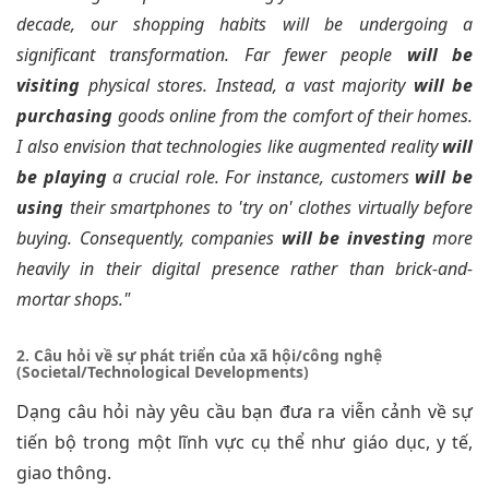
decade, our shopping habits will be undergoing a
significant transformation. Far fewer people
will be
visiting
physical stores. Instead, a vast majority
will be
purchasing
goods online from the comfort of their homes.
I also envision that technologies like augmented reality
will
be playing
a crucial role. For instance, customers
will be
using
their smartphones to 'try on' clothes virtually before
buying. Consequently, companies
will be investing
more
heavily in their digital presence rather than brick-and-
mortar shops."
2. Câu hỏi về sự phát triển của xã hội/công nghệ
(Societal/Technological Developments)
Dạng câu hỏi này yêu cầu bạn đưa ra viễn cảnh về sự
tiến bộ trong một lĩnh vực cụ thể như giáo dục, y tế,
giao thông.