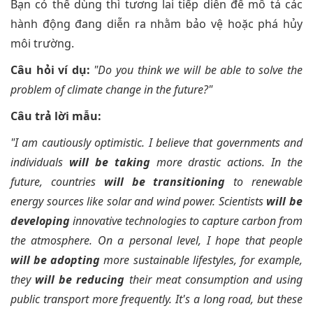
Bạn có thể dùng thì tương lai tiếp diễn để mô tả các
hành động đang diễn ra nhằm bảo vệ hoặc phá hủy
môi trường.
Câu hỏi ví dụ:
"Do you think we will be able to solve the
problem of climate change in the future?"
Câu trả lời mẫu:
"I am cautiously optimistic. I believe that governments and
individuals
will be taking
more drastic actions. In the
future, countries
will be transitioning
to renewable
energy sources like solar and wind power. Scientists
will be
developing
innovative technologies to capture carbon from
the atmosphere. On a personal level, I hope that people
will be adopting
more sustainable lifestyles, for example,
they
will be reducing
their meat consumption and using
public transport more frequently. It's a long road, but these