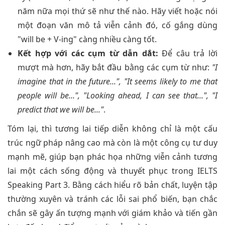
năm nữa mọi thứ sẽ như thế nào. Hãy viết hoặc nói
một đoạn văn mô tả viễn cảnh đó, cố gắng dùng
"will be + V-ing" càng nhiều càng tốt.
Kết hợp với các cụm từ dẫn dắt:
Để câu trả lời
mượt mà hơn, hãy bắt đầu bằng các cụm từ như:
"I
imagine that in the future...", "It seems likely to me that
people will be...", "Looking ahead, I can see that...", "I
predict that we will be..."
.
Tóm lại, thì tương lai tiếp diễn không chỉ là một cấu
trúc ngữ pháp nâng cao mà còn là một công cụ tư duy
mạnh mẽ, giúp bạn phác họa những viễn cảnh tương
lai một cách sống động và thuyết phục trong IELTS
Speaking Part 3. Bằng cách hiểu rõ bản chất, luyện tập
thường xuyên và tránh các lỗi sai phổ biến, bạn chắc
chắn sẽ gây ấn tượng mạnh với giám khảo và tiến gần