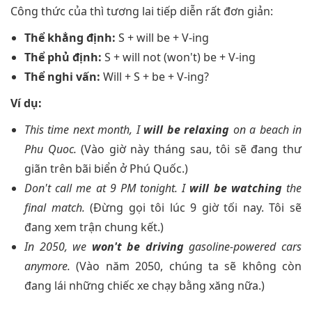
Công thức của thì tương lai tiếp diễn rất đơn giản:
Thể khẳng định:
S + will be + V-ing
Thể phủ định:
S + will not (won't) be + V-ing
Thể nghi vấn:
Will + S + be + V-ing?
Ví dụ:
This time next month, I
will be relaxing
on a beach in
Phu Quoc.
(Vào giờ này tháng sau, tôi sẽ đang thư
giãn trên bãi biển ở Phú Quốc.)
Don't call me at 9 PM tonight. I
will be watching
the
final match.
(Đừng gọi tôi lúc 9 giờ tối nay. Tôi sẽ
đang xem trận chung kết.)
In 2050, we
won't be driving
gasoline-powered cars
anymore.
(Vào năm 2050, chúng ta sẽ không còn
đang lái những chiếc xe chạy bằng xăng nữa.)