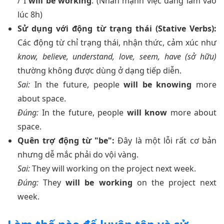
/ I
will be working
. (Nhấn mạnh việc đang làm vào
lúc 8h)
Sử dụng với động từ trạng thái (Stative Verbs):
Các động từ chỉ trạng thái, nhận thức, cảm xúc như
know, believe, understand, love, seem, have (sở hữu)
thường không được dùng ở dạng tiếp diễn.
Sai:
In the future, people
will be knowing
more
about space.
Đúng:
In the future, people
will know
more about
space.
Quên trợ động từ "be":
Đây là một lỗi rất cơ bản
nhưng dễ mắc phải do vội vàng.
Sai:
They will working on the project next week.
Đúng:
They
will be working
on the project next
week.