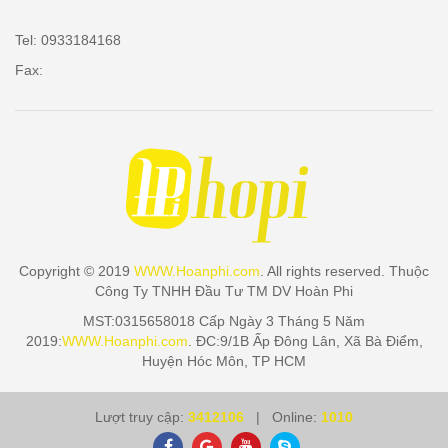
Tel: 0933184168
Fax:
Copyright © 2019
WWW.Hoanphi.com
. All rights reserved. Thuộc
Công Ty TNHH Đầu Tư TM DV Hoàn Phi
MST:0315658018 Cấp Ngày 3 Tháng 5 Năm
2019:
WWW.Hoanphi.com
. ĐC:9/1B Ấp Đông Lân, Xã Bà Điểm,
Huyện Hóc Môn, TP HCM
Lượt truy cập:
3412106
| Online:
1010