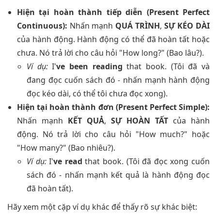
Hiện tại hoàn thành tiếp diễn (Present Perfect
Continuous):
Nhấn mạnh
QUÁ TRÌNH
,
SỰ KÉO DÀI
của hành động. Hành động có thể đã hoàn tất hoặc
chưa. Nó trả lời cho câu hỏi "How long?" (Bao lâu?).
Ví dụ:
I'
ve been reading
that book. (Tôi đã và
đang đọc cuốn sách đó - nhấn mạnh hành động
đọc kéo dài, có thể tôi chưa đọc xong).
Hiện tại hoàn thành đơn (Present Perfect Simple):
Nhấn mạnh
KẾT QUẢ
,
SỰ HOÀN TẤT
của hành
động. Nó trả lời cho câu hỏi "How much?" hoặc
"How many?" (Bao nhiêu?).
Ví dụ:
I'
ve read
that book. (Tôi đã đọc xong cuốn
sách đó - nhấn mạnh kết quả là hành động đọc
đã hoàn tất).
Hãy xem một cặp ví dụ khác để thấy rõ sự khác biệt: