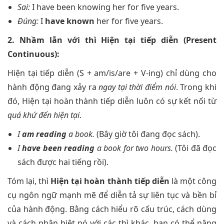
Sai:
I have been knowing her for five years.
Đúng:
I
have known
her for five years.
2. Nhầm lẫn với thì Hiện tại tiếp diễn (Present
Continuous):
Hiện tại tiếp diễn (S + am/is/are + V-ing) chỉ dùng cho
hành động đang xảy ra
ngay tại thời điểm nói
. Trong khi
đó, Hiện tại hoàn thành tiếp diễn luôn có sự kết nối từ
quá khứ đến hiện tại
.
I
am reading
a book.
(Bây giờ tôi đang đọc sách).
I
have been reading
a book for two hours.
(Tôi đã đọc
sách được hai tiếng rồi).
Tóm lại, thì
Hiện tại hoàn thành tiếp diễn
là một công
cụ ngôn ngữ mạnh mẽ để diễn tả sự liên tục và bền bỉ
của hành động. Bằng cách hiểu rõ cấu trúc, cách dùng
và cách phân biệt nó với các thì khác, bạn có thể nâng