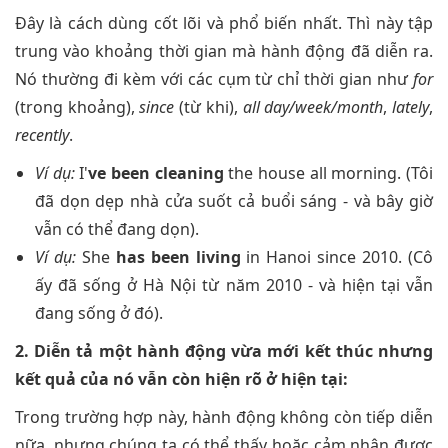
Đây là cách dùng cốt lõi và phổ biến nhất. Thì này tập
trung vào khoảng thời gian mà hành động đã diễn ra.
Nó thường đi kèm với các cụm từ chỉ thời gian như
for
(trong khoảng),
since
(từ khi),
all day/week/month
,
lately
,
recently
.
Ví dụ:
I'
ve been cleaning
the house all morning. (Tôi
đã dọn dẹp nhà cửa suốt cả buổi sáng - và bây giờ
vẫn có thể đang dọn).
Ví dụ:
She
has been living
in Hanoi since 2010. (Cô
ấy đã sống ở Hà Nội từ năm 2010 - và hiện tại vẫn
đang sống ở đó).
2. Diễn tả một hành động vừa mới kết thúc nhưng
kết quả của nó vẫn còn hiện rõ ở hiện tại:
Trong trường hợp này, hành động không còn tiếp diễn
nữa, nhưng chúng ta có thể thấy hoặc cảm nhận được