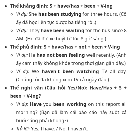
Thể khẳng định: S + have/has + been + V-ing
Ví dụ:
She
has been studying
for three hours. (Cô
ấy đã học liên tục được ba tiếng rồi.)
Ví dụ:
They
have been waiting
for the bus since 8
AM. (Họ đã đợi xe buýt từ lúc 8 giờ sáng.)
Thể phủ định: S + have/has + not + been + V-ing
Ví dụ:
He
has not been feeling
well recently. (Anh
ấy cảm thấy không khỏe trong thời gian gần đây.)
Ví dụ:
We
haven't been watching
TV all day.
(Chúng tôi đã không xem TV cả ngày đâu.)
Thể nghi vấn (Câu hỏi Yes/No): Have/Has + S +
been + V-ing?
Ví dụ:
Have
you
been working
on this report all
morning? (Bạn đã làm cái báo cáo này suốt cả
buổi sáng phải không?)
Trả lời:
Yes, I have. / No, I haven't.